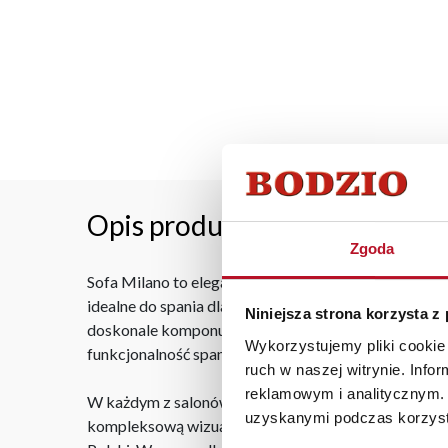
Opis produktu
Zgoda
Sofa Milano to elegancki i funkcjonalny mebel, któr
idealne do spania dla gości. Wykonana z wysokiej jak
Niniejsza strona korzysta z
doskonale komponuje się z różnymi aranżacjami. Prak
Wykorzystujemy pliki cookie 
funkcjonalność spania.
ruch w naszej witrynie. Inf
reklamowym i analitycznym. 
W każdym z salonów mebli Bodzio oferujemy pomoc w 
uzyskanymi podczas korzysta
kompleksową wizualizację Państwa pomieszczenia wr