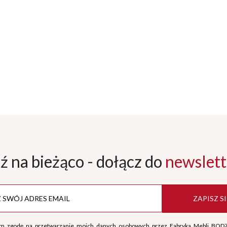
ź na bieżąco - dołącz
do
newslett
ZAPISZ SI
m zgodę na przetwarzanie moich danych osobowych przez Fabryka Mebli BOD