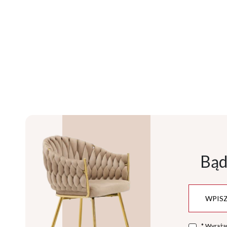
Bąd
*
Wyraża