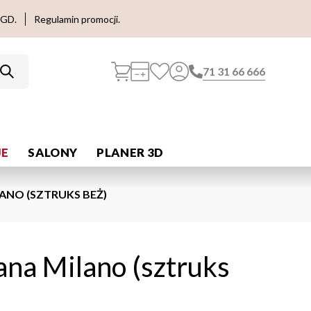
AGD.
Regulamin promocji.
71 31 66 666
E
SALONY
PLANER 3D
ANO (SZTRUKS BEŻ)
ana Milano (sztruks