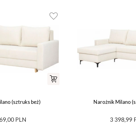
lano (sztruks beż)
Narożnik Milano (s
669,00 PLN
3 398,99 