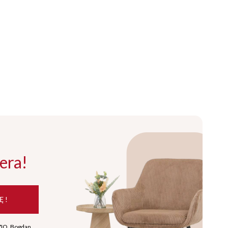
era!
Ę !
ZIO Bogdan