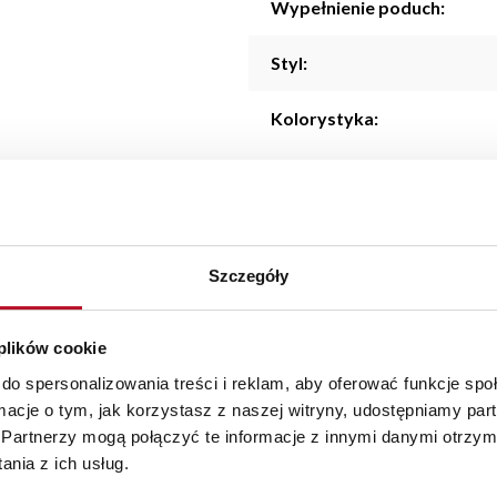
Wypełnienie poduch:
Styl:
Kolorystyka:
Szczegóły
y doskonale wpisuje się w nowoczesne wnętrza. Dzięki funkcji roz
ości materiałów, zapewnia trwałość i komfort użytkowania. Prosty
 plików cookie
tyczne rozwiązanie dla tych, którzy szukają eleganckiego mebla d
do spersonalizowania treści i reklam, aby oferować funkcje sp
ormacje o tym, jak korzystasz z naszej witryny, udostępniamy p
Partnerzy mogą połączyć te informacje z innymi danymi otrzym
aranżacji mebli, a nasi pracownicy z wykorzystaniem programu P
nia z ich usług.
az z wyceną. Każde zamówienie złożone w sklepie stacjonarnym d