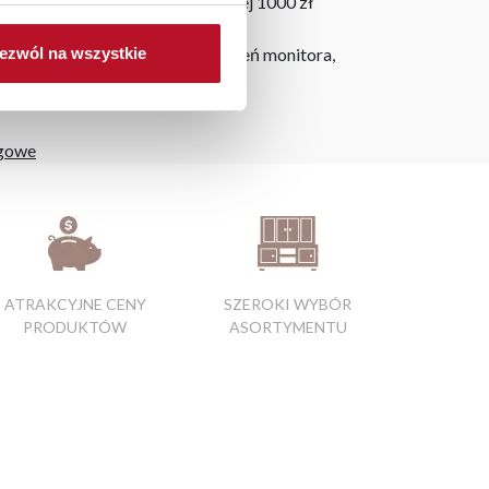
ju. Wszystkie zamówienia powyżej 1000 zł
ezwól na wszystkie
h na ekranie, zależnie od ustawień monitora,
ngowe
ATRAKCYJNE CENY
SZEROKI WYBÓR
PRODUKTÓW
ASORTYMENTU