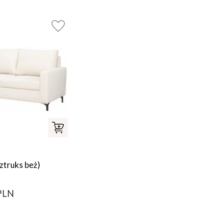
ztruks beż)
PLN