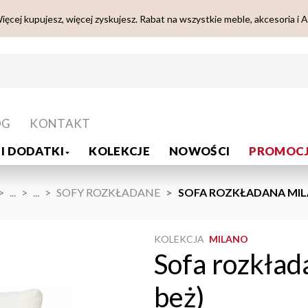
ięcej kupujesz, więcej zyskujesz. Rabat na wszystkie meble, akcesoria i 
OG
KONTAKT
I DODATKI
KOLEKCJE
NOWOŚCI
PROMOCJ
...
...
SOFY ROZKŁADANE
SOFA ROZKŁADANA MIL
KOLEKCJA
MILANO
Sofa rozkład
beż)