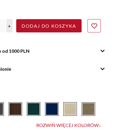
+
DODAJ DO KOSZYKA
o od 1000 PLN
lonie
ROZWIŃ WIĘCEJ KOLORÓW
↓