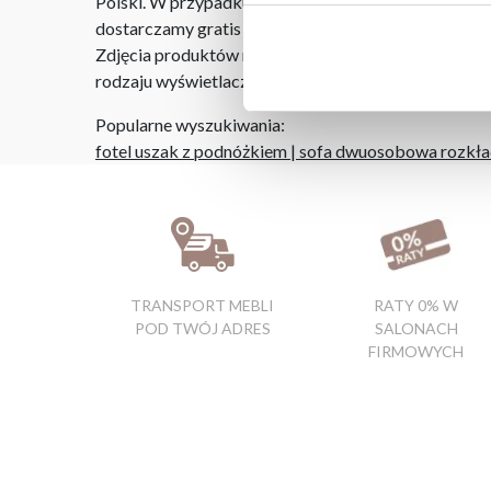
Polski. W przypadku zamówień internetowych czas do
dostarczamy gratis niezależnie od miejsca złożenia 
Zdjęcia produktów mają charakter poglądowy. Rzeczyw
rodzaju wyświetlacza i oświetlenia.
Popularne wyszukiwania:
fotel uszak z podnóżkiem
|
sofa dwuosobowa rozkł
TRANSPORT MEBLI
RATY 0% W
POD TWÓJ ADRES
SALONACH
FIRMOWYCH