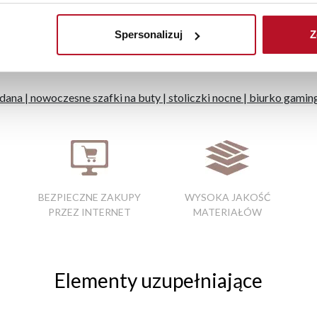
stawy wynosi do 5 dni roboczych, również na terenie całego kra
zamówienia.
Spersonalizuj
Z
iste kolory i struktura materiałów mogą różnić się od widocznyc
adana
|
nowoczesne szafki na buty
|
stoliczki nocne
|
biurko gami
BEZPIECZNE ZAKUPY
WYSOKA JAKOŚĆ
PRZEZ INTERNET
MATERIAŁÓW
Elementy uzupełniające