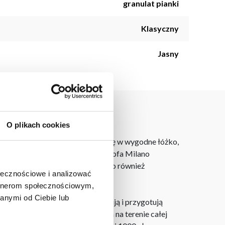
granulat pianki
Klasyczny
Jasny
O plikach cookies
kładania, może szybko zmieniać się w wygodne łóżko,
, ale stylowy design sprawia, że sofa Milano
o salonu lub sypialni, oferującego również
ołecznościowe i analizować
artnerom społecznościowym,
anymi od Ciebie lub
laner 3D bezpłatnie zaprojektują i przygotują
ostarczymy do 3 dni roboczych na terenie całej