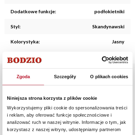
Dodatkowe funkcje:
podłokietniki
Styl:
Skandynawski
Kolorystyka:
Jasny
Opis produktu
Zgoda
Szczegóły
O plikach cookies
Sofa 2-osobowa z kolekcji Werina.
Niniejsza strona korzysta z plików cookie
Meble tapicerowane Werina z wysokim i wygodnym
Wykorzystujemy pliki cookie do spersonalizowania treści
oparciem, dopasowanymi podłokietnikami oraz
i reklam, aby oferować funkcje społecznościowe i
bukowymi nóżkami w stylu skandynawskim. Dostępne w
analizować ruch w naszej witrynie. Informacje o tym, jak
szerokim wyborze kolorów oraz materiałów
korzystasz z naszej witryny, udostępniamy partnerom