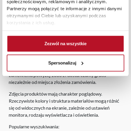
obiciowych.
społecznościowym, reklamowym i analitycznym.
Partnerzy mogą połączyć te informacje z innymi danymi
W każdym z salonów mebli Bodzio oferujemy pomoc w
otrzymanymi od Ciebie lub uzyskanymi podczas
aranżacji mebli, a nasi pracownicy z wykorzystaniem
korzystania z ich usług.
programu Planer 3D bezpłatnie zaprojektują i
przygotują kompleksową wizualizację Państwa
pomieszczenia wraz z wyceną. Każde zamówienie
Zezwól na wszystkie
złożone w sklepie stacjonarnym dostarczymy do 3 dni
roboczych na terenie całej Polski. W przypadku
zamówień internetowych czas dostawy wynosi do 5 dni
Spersonalizuj
roboczych, również na terenie całego kraju. Wszystkie
zamówienia powyżej 1000 zł dostarczamy gratis
niezależnie od miejsca złożenia zamówienia.
Zdjęcia produktów mają charakter poglądowy.
Rzeczywiste kolory i struktura materiałów mogą różnić
się od widocznych na ekranie, zależnie od ustawień
monitora, rodzaju wyświetlacza i oświetlenia.
Popularne wyszukiwania: