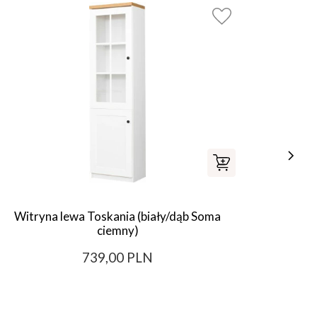
Witryna lewa Toskania (biały/dąb Soma
Komod
ciemny)
739,00 PLN