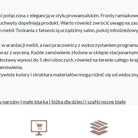
połączona z elegancją w stylu prowansalskim. Fronty ramiakowe 
 uchwyty dopełniają produkt. Warto również zwrócić uwagę na z
mebli Toskania z łatwością urządzimy salon, pokój młodzieżowy, s
aranżacji mebli, a nasi pracownicy z wykorzystaniem programu P
az z wyceną. Każde zamówienie złożone w sklepie stacjonarnym d
stawy wynosi do 5 dni roboczych, również na terenie całego kra
zamówienia.
iste kolory i struktura materiałów mogą różnić się od widocznyc
y narożny
|
małe biurka
|
łóżka dla dzieci
|
szafki nocne białe