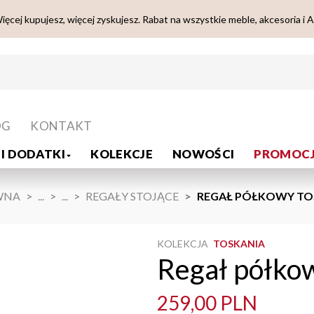
ięcej kupujesz, więcej zyskujesz. Rabat na wszystkie meble, akcesoria i 
OG
KONTAKT
I DODATKI
KOLEKCJE
NOWOŚCI
PROMOCJ
WNA
...
...
REGAŁY STOJĄCE
REGAŁ PÓŁKOWY TOS
KOLEKCJA
TOSKANIA
Regał półkow
259,00 PLN