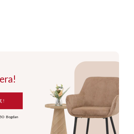
era!
Ę !
ZIO Bogdan