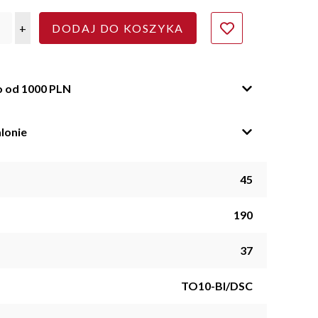
+
DODAJ DO KOSZYKA
o od 1000 PLN
lonie
45
190
37
TO10-BI/DSC