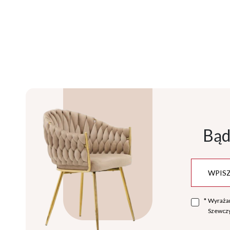
Bąd
*
Wyraża
Szewczy