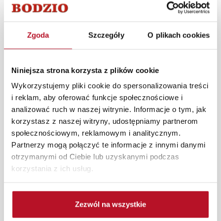
Podnóżek FELICJA 2 w kolorze szarym to praktyczne i
Zgoda
Szczegóły
O plikach cookies
stylowe uzupełnienie fotela z tej samej kolekcji.
Wymiary 61x41x44,4 cm zapewniają wygodne
podparcie dla nóg, zwiększając komfort wypoczynku.
Niniejsza strona korzysta z plików cookie
Stonowany odcień szarości sprawia, że łatwo dopasować
Wykorzystujemy pliki cookie do spersonalizowania treści
go do różnych aranżacji wnętrz, zarówno nowoczesnych,
i reklam, aby oferować funkcje społecznościowe i
jak i klasycznych. Idealny do salonu, sypialni lub kącika
analizować ruch w naszej witrynie. Informacje o tym, jak
relaksu.
korzystasz z naszej witryny, udostępniamy partnerom
społecznościowym, reklamowym i analitycznym.
W każdym z salonów mebli Bodzio oferujemy pomoc w
Partnerzy mogą połączyć te informacje z innymi danymi
aranżacji mebli, a nasi pracownicy z wykorzystaniem
otrzymanymi od Ciebie lub uzyskanymi podczas
programu Planer 3D bezpłatnie zaprojektują i
korzystania z ich usług.
przygotują kompleksową wizualizację Państwa
pomieszczenia wraz z wyceną. Każde zamówienie
złożone w sklepie stacjonarnym dostarczymy do 3 dni
Zezwól na wszystkie
roboczych na terenie całej Polski. W przypadku
zamówień internetowych czas dostawy wynosi do 5 dni