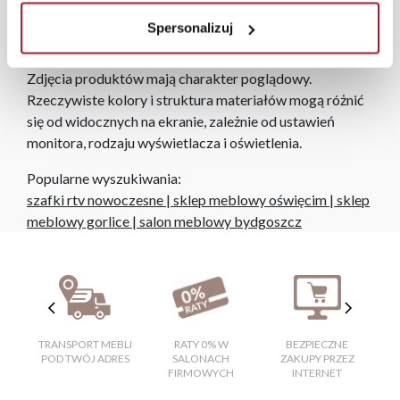
roboczych, również na terenie całego kraju. Wszystkie
Spersonalizuj
zamówienia powyżej 1000 zł dostarczamy gratis
niezależnie od miejsca złożenia zamówienia.
Zdjęcia produktów mają charakter poglądowy.
Rzeczywiste kolory i struktura materiałów mogą różnić
się od widocznych na ekranie, zależnie od ustawień
monitora, rodzaju wyświetlacza i oświetlenia.
Popularne wyszukiwania:
szafki rtv nowoczesne
|
sklep meblowy oświęcim
|
sklep
meblowy gorlice
|
salon meblowy bydgoszcz
TRANSPORT MEBLI
RATY 0% W
BEZPIECZNE
W
POD TWÓJ ADRES
SALONACH
ZAKUPY PRZEZ
FIRMOWYCH
INTERNET