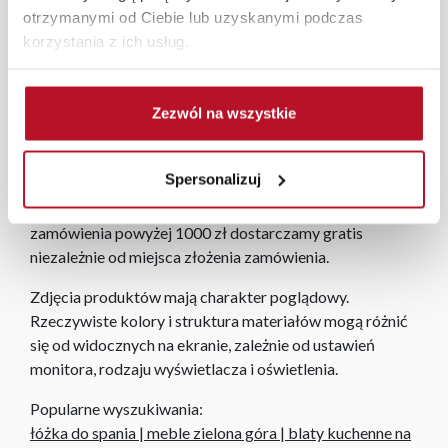
W każdym z salonów mebli Bodzio oferujemy pomoc w
otrzymanymi od Ciebie lub uzyskanymi podczas
aranżacji mebli, a nasi pracownicy z wykorzystaniem
korzystania z ich usług.
programu Planer 3D bezpłatnie zaprojektują i
przygotują kompleksową wizualizację Państwa
pomieszczenia wraz z wyceną. Każde zamówienie
Zezwól na wszystkie
złożone w sklepie stacjonarnym dostarczymy do 3 dni
roboczych na terenie całej Polski. W przypadku
Spersonalizuj
zamówień internetowych czas dostawy wynosi do 5 dni
roboczych, również na terenie całego kraju. Wszystkie
zamówienia powyżej 1000 zł dostarczamy gratis
niezależnie od miejsca złożenia zamówienia.
Zdjęcia produktów mają charakter poglądowy.
Rzeczywiste kolory i struktura materiałów mogą różnić
się od widocznych na ekranie, zależnie od ustawień
monitora, rodzaju wyświetlacza i oświetlenia.
Popularne wyszukiwania:
łóżka do spania
|
meble zielona góra
|
blaty kuchenne na