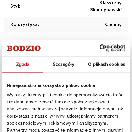
Klasyczny
Styl:
Skandynawski
Kolorystyka:
Ciemny
Opis produktu
Zgoda
Szczegóły
O plikach cookies
Narożnik tapicerowany Sydney, posiadający skrzynię na
pościel oraz nowoczesny automat do rozłożenia
Niniejsza strona korzysta z plików cookie
narożnika. Narożnik jest na metalowych stopkach w
Wykorzystujemy pliki cookie do spersonalizowania treści
kolorze czarnym, co sprawia,że bez problemu może pod
i reklam, aby oferować funkcje społecznościowe i
niego wjechać robot sprzątający. Dodatkowym atutem
analizować ruch w naszej witrynie. Informacje o tym, jak
narożnika Sydney jest ruchomy zagłówek wraz z
korzystasz z naszej witryny, udostępniamy partnerom
ruchomym oparciem, co zapewnia większy komfort
społecznościowym, reklamowym i analitycznym.
użytkowania wszystkim domownikom.
Partnerzy mogą połączyć te informacje z innymi danymi