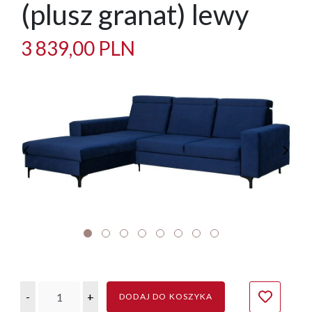
(plusz granat) lewy
3 839,00 PLN
-
+
DODAJ DO KOSZYKA