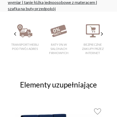
wymiar
|
tanie łóżka jednoosobowe z materacem
|
szafka na buty przedpokój
TRANSPORT MEBLI
RATY 0% W
BEZPIECZNE
W
POD TWÓJ ADRES
SALONACH
ZAKUPY PRZEZ
FIRMOWYCH
INTERNET
Elementy uzupełniające