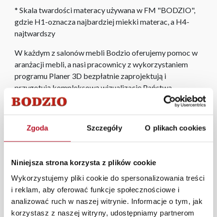
* Skala twardości materacy używana w FM "BODZIO",
gdzie H1-oznacza najbardziej miekki materac, a H4-
najtwardszy
W każdym z salonów mebli Bodzio oferujemy pomoc w
aranżacji mebli, a nasi pracownicy z wykorzystaniem
programu Planer 3D bezpłatnie zaprojektują i
przygotują kompleksową wizualizację Państwa
pomieszczenia wraz z wyceną. Każde zamówienie
złożone w sklepie stacjonarnym dostarczymy do 3 dni
roboczych na terenie całej Polski. W przypadku
Zgoda
Szczegóły
O plikach cookies
zamówień internetowych czas dostawy wynosi do 5 dni
roboczych, również na terenie całego kraju. Wszystkie
zamówienia powyżej 1000 zł dostarczamy gratis
Niniejsza strona korzysta z plików cookie
niezależnie od miejsca złożenia zamówienia.
Wykorzystujemy pliki cookie do spersonalizowania treści
Zdjęcia produktów mają charakter poglądowy.
i reklam, aby oferować funkcje społecznościowe i
Rzeczywiste kolory i struktura materiałów mogą różnić
analizować ruch w naszej witrynie. Informacje o tym, jak
się od widocznych na ekranie, zależnie od ustawień
korzystasz z naszej witryny, udostępniamy partnerom