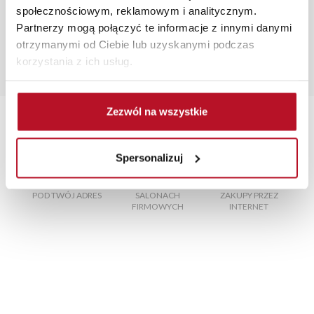
monitora, rodzaju wyświetlacza i oświetlenia.
społecznościowym, reklamowym i analitycznym.
Partnerzy mogą połączyć te informacje z innymi danymi
Popularne wyszukiwania:
otrzymanymi od Ciebie lub uzyskanymi podczas
fotel jednoosobowy rozkładany do spania
|
sofa
korzystania z ich usług.
rozkładana
|
składane łóżka dla dzieci
|
materac
bonelowy 160x200
|
stoły do jadalni z krzesłami
Zezwól na wszystkie
Spersonalizuj
TRANSPORT MEBLI
RATY 0% W
BEZPIECZNE
W
POD TWÓJ ADRES
SALONACH
ZAKUPY PRZEZ
FIRMOWYCH
INTERNET