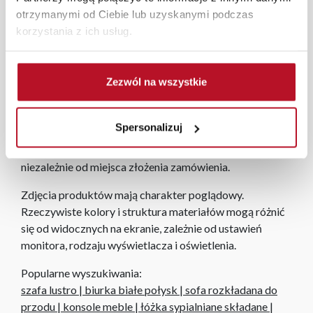
otrzymanymi od Ciebie lub uzyskanymi podczas
aranżacji mebli, a nasi pracownicy z wykorzystaniem
korzystania z ich usług.
programu Planer 3D bezpłatnie zaprojektują i
przygotują kompleksową wizualizację Państwa
pomieszczenia wraz z wyceną. Każde zamówienie
Zezwól na wszystkie
złożone w sklepie stacjonarnym dostarczymy do 3 dni
roboczych na terenie całej Polski. W przypadku
zamówień internetowych czas dostawy wynosi do 5 dni
Spersonalizuj
roboczych, również na terenie całego kraju. Wszystkie
zamówienia powyżej 1000 zł dostarczamy gratis
niezależnie od miejsca złożenia zamówienia.
Zdjęcia produktów mają charakter poglądowy.
Rzeczywiste kolory i struktura materiałów mogą różnić
się od widocznych na ekranie, zależnie od ustawień
monitora, rodzaju wyświetlacza i oświetlenia.
Popularne wyszukiwania:
szafa lustro
|
biurka białe połysk
|
sofa rozkładana do
przodu
|
konsole meble
|
łóżka sypialniane składane
|