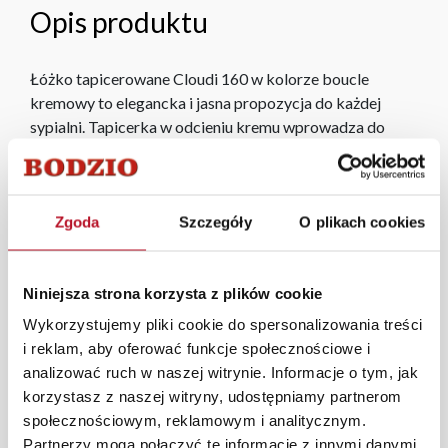
Opis produktu
Łóżko tapicerowane Cloudi 160 w kolorze boucle
kremowy to elegancka i jasna propozycja do każdej
sypialni. Tapicerka w odcieniu kremu wprowadza do
wnętrza subtelną elegancję i ciepło, a wysoki zagłówek
zapewnia wygodę podczas odpoczynku. Nowoczesny
design łóżka doskonale wpisuje się w różne style
Zgoda
Szczegóły
O plikach cookies
aranżacji, tworząc przytulną i stylową atmosferę.
Ze względu na specyfikę produkcji rzeczywiste wymiary
Niniejsza strona korzysta z plików cookie
łóżka mogą różnić się od podanych o ±2 cm
Wykorzystujemy pliki cookie do spersonalizowania treści
i reklam, aby oferować funkcje społecznościowe i
analizować ruch w naszej witrynie. Informacje o tym, jak
Podana cena nie obejmuje materaca, który można
korzystasz z naszej witryny, udostępniamy partnerom
dokupić osobno.
społecznościowym, reklamowym i analitycznym.
Partnerzy mogą połączyć te informacje z innymi danymi
W każdym z salonów mebli Bodzio oferujemy pomoc w