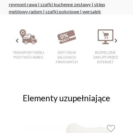
reymont rawa
|
szafki kuchenne zestawy
|
sklep
meblowy radom
|
szafki pokojowe
|
wersalek
TRANSPORT MEBLI
RATY 0% W
BEZPIECZNE
W
POD TWÓJ ADRES
SALONACH
ZAKUPY PRZEZ
FIRMOWYCH
INTERNET
Elementy uzupełniające