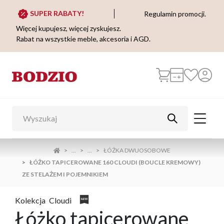
SUPER RABATY!
Regulamin promocji.
Więcej kupujesz, więcej zyskujesz.
Rabat na wszystkie meble, akcesoria i AGD.
...
...
ŁÓŻKA DWUOSOBOWE
ŁÓŻKO TAPICEROWANE 160 CLOUDI (BOUCLE KREMOWY)
ZE STELAŻEM I POJEMNIKIEM
Kolekcja
Cloudi
Łóżko tapicerowane