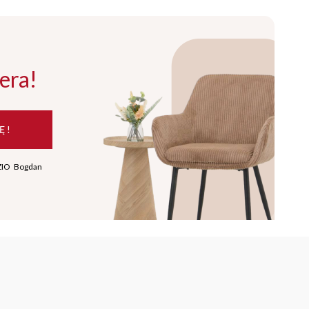
era!
Ę !
ZIO Bogdan