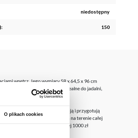
niedostępny
):
150
cjami wnętrz. Jego wymiary 58 x 64,5 x 96 cm
ją jego wyrafinowany design. Idealne do jadalni,
laner 3D bezpłatnie zaprojektują i przygotują
O plikach cookies
ostarczymy do 3 dni roboczych na terenie całej
ju. Wszystkie zamówienia powyżej 1000 zł