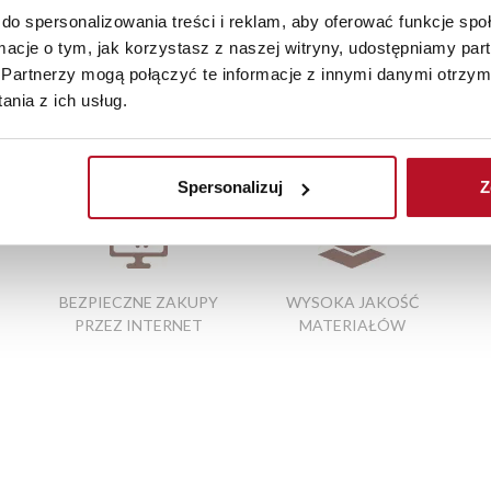
do spersonalizowania treści i reklam, aby oferować funkcje sp
iste kolory i struktura materiałów mogą różnić się od widocznyc
ormacje o tym, jak korzystasz z naszej witryny, udostępniamy p
Partnerzy mogą połączyć te informacje z innymi danymi otrzym
nia z ich usług.
e chojnice
|
sklep meblowy kielce
|
blaty kuchenne ceny
|
materac
k kuchenny
Spersonalizuj
Z
BEZPIECZNE ZAKUPY
WYSOKA JAKOŚĆ
PRZEZ INTERNET
MATERIAŁÓW