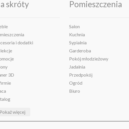
a skróty
Pomieszczenia
ble
Salon
mieszczenia
Kuchnia
cesoria i dodatki
Sypialnia
lekcje
Garderoba
omocje
Pokój młodzieżowy
lony
Jadalnia
aner 3D
Przedpokój
firmie
Ogród
aca
Biuro
talog
Pokaż więcej