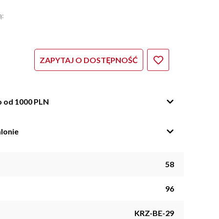
ą:
ZAPYTAJ O DOSTĘPNOŚĆ
o od 1000 PLN
lonie
58
96
KRZ-BE-29