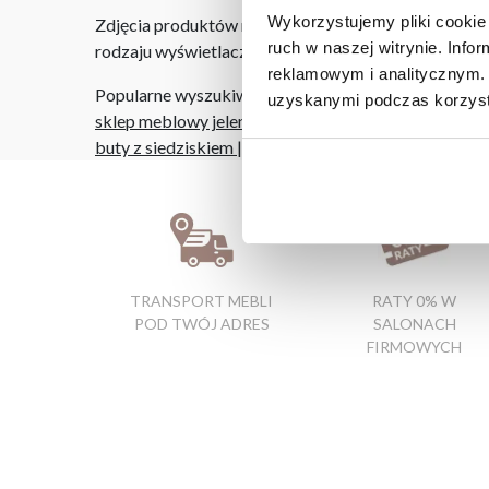
Wykorzystujemy pliki cookie 
Zdjęcia produktów mają charakter poglądowy. Rzeczyw
ruch w naszej witrynie. Inf
rodzaju wyświetlacza i oświetlenia.
reklamowym i analitycznym. 
Popularne wyszukiwania:
uzyskanymi podczas korzysta
sklep meblowy jelenia góra
|
komoda z witryną
|
mebl
buty z siedziskiem
|
szafka narożna kuchenna
|
słupe
TRANSPORT MEBLI
RATY 0% W
POD TWÓJ ADRES
SALONACH
FIRMOWYCH