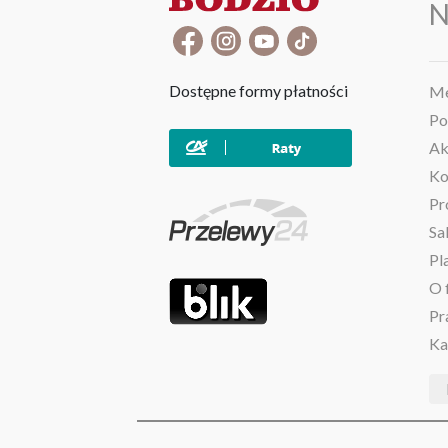
N
Dostępne formy płatności
Me
Po
Ak
Ko
Pr
Sa
Pl
O 
Pr
Ka