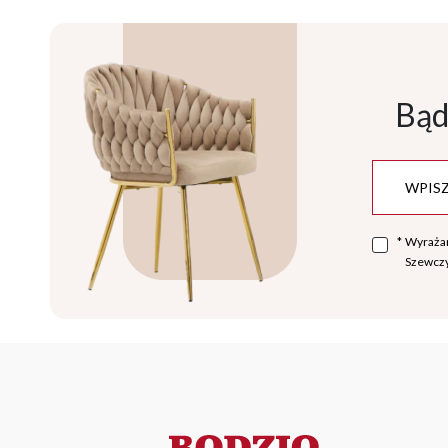
Bąd
*
Wyraża
Szewczy