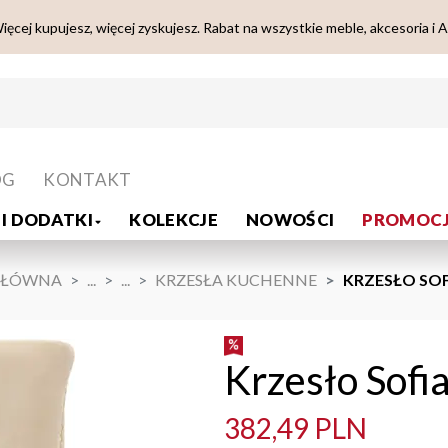
ięcej kupujesz, więcej zyskujesz. Rabat na wszystkie meble, akcesoria i 
OG
KONTAKT
I DODATKI
KOLEKCJE
NOWOŚCI
PROMOCJ
GŁÓWNA
...
...
KRZESŁA KUCHENNE
KRZESŁO SOFI
Krzesło Sofia
382,49 PLN