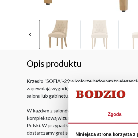
Opis produktu
Krzesło "SOFIA"-29 w kolorze beżowym to elegancki 
zapewniają wygodę użytkowania. Stabilne nogi w kolo
salonu lub gabinetu, łącząc komfort z estetyką.
W każdym z salonów mebli Bodzio oferujemy pomoc w 
Zgoda
kompleksową wizualizację Państwa pomieszczenia wr
Polski. W przypadku zamówień internetowych czas do
dostarczamy gratis niezależnie od miejsca złożenia 
Niniejsza strona korzysta z