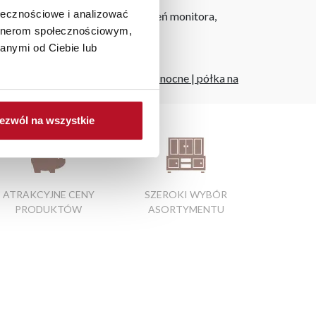
ołecznościowe i analizować
h na ekranie, zależnie od ustawień monitora,
artnerom społecznościowym,
anymi od Ciebie lub
 lateksowy 180 x 200
|
szafeczki nocne
|
półka na
ezwól na wszystkie
ATRAKCYJNE CENY
SZEROKI WYBÓR
PRODUKTÓW
ASORTYMENTU