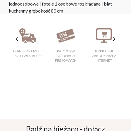
jednoosobowe
|
fotele 1 osobowe rozkładane
|
blat
kuchenny głębokość 80 cm
TRANSPORT MEBLI
RATY 0% W
BEZPIECZNE
W
POD TWÓJ ADRES
SALONACH
ZAKUPY PRZEZ
FIRMOWYCH
INTERNET
Bądź na bieżąco - dołącz