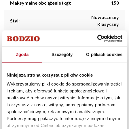
Maksymalne obciążenie (kg):
150
Nowoczesny
Styl:
Klasyczny
Kolorystyka:
Szary
Zgoda
Szczegóły
O plikach cookies
Opis produktu
Niniejsza strona korzysta z plików cookie
Wykorzystujemy pliki cookie do spersonalizowania treści
Nowoczesne i wygodne krzesło tapicerowane SOFIA
i reklam, aby oferować funkcje społecznościowe i
wykończone miękkim i przyjemnym w dotyku
analizować ruch w naszej witrynie. Informacje o tym, jak
materiałem. Pikowane siedzisko i oparcie wraz z
korzystasz z naszej witryny, udostępniamy partnerom
drewnianymi nogami podkreślają jego walory
społecznościowym, reklamowym i analitycznym.
estetyczne. Idealnie sprawdzi się w jadalni czy kuchni.
Partnerzy mogą połączyć te informacje z innymi danymi
Dostępne w wielu wersjach kolorystycznych.
otrzymanymi od Ciebie lub uzyskanymi podczas