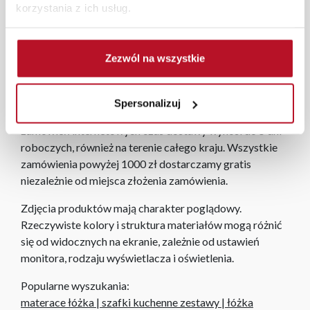
korzystania z ich usług.
W każdym z salonów mebli Bodzio oferujemy pomoc w
aranżacji mebli, a nasi pracownicy z wykorzystaniem
programu Planer 3D bezpłatnie zaprojektują i
Zezwól na wszystkie
przygotują kompleksową wizualizację Państwa
pomieszczenia wraz z wyceną. Każde zamówienie
złożone w sklepie stacjonarnym dostarczymy do 3 dni
Spersonalizuj
roboczych na terenie całej Polski. W przypadku
zamówień internetowych czas dostawy wynosi do 5 dni
roboczych, również na terenie całego kraju. Wszystkie
zamówienia powyżej 1000 zł dostarczamy gratis
niezależnie od miejsca złożenia zamówienia.
Zdjęcia produktów mają charakter poglądowy.
Rzeczywiste kolory i struktura materiałów mogą różnić
się od widocznych na ekranie, zależnie od ustawień
monitora, rodzaju wyświetlacza i oświetlenia.
Popularne wyszukania:
materace łóżka
|
szafki kuchenne zestawy
|
łóżka