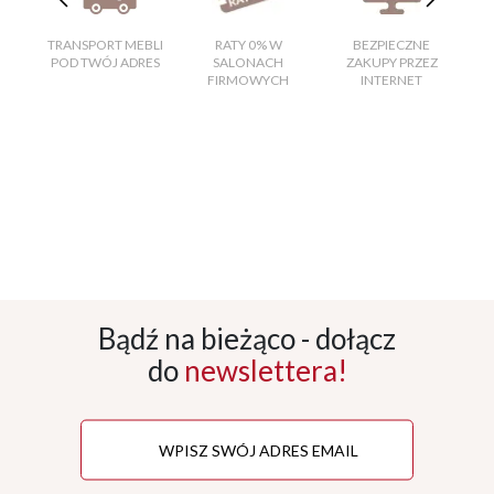
TRANSPORT MEBLI
RATY 0% W
BEZPIECZNE
W
POD TWÓJ ADRES
SALONACH
ZAKUPY PRZEZ
FIRMOWYCH
INTERNET
Bądź na bieżąco - dołącz
do
newslettera!