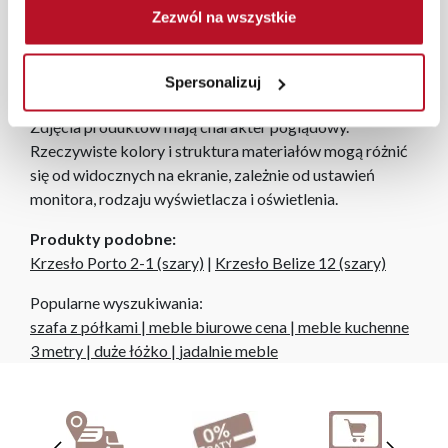
zamówień internetowych czas dostawy wynosi do 5 dni
Zezwól na wszystkie
roboczych, również na terenie całego kraju. Wszystkie
zamówienia powyżej 1000 zł dostarczamy gratis
Spersonalizuj
niezależnie od miejsca złożenia zamówienia.
Zdjęcia produktów mają charakter poglądowy.
Rzeczywiste kolory i struktura materiałów mogą różnić
się od widocznych na ekranie, zależnie od ustawień
monitora, rodzaju wyświetlacza i oświetlenia.
Produkty podobne:
Krzesło Porto 2-1 (szary)
|
Krzesło Belize 12 (szary)
Popularne wyszukiwania:
szafa z półkami
|
meble biurowe cena
|
meble kuchenne
3 metry
|
duże łóżko
|
jadalnie meble