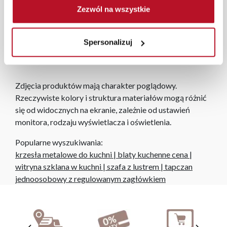
zamówień internetowych czas dostawy wynosi do 5 dni
Zezwól na wszystkie
roboczych, również na terenie całego kraju. Wszystkie
zamówienia powyżej 1000 zł dostarczamy gratis
Spersonalizuj
niezależnie od miejsca złożenia zamówienia.
Zdjęcia produktów mają charakter poglądowy.
Rzeczywiste kolory i struktura materiałów mogą różnić
się od widocznych na ekranie, zależnie od ustawień
monitora, rodzaju wyświetlacza i oświetlenia.
Popularne wyszukiwania:
krzesła metalowe do kuchni
|
blaty kuchenne cena
|
witryna szklana w kuchni
|
szafa z lustrem
|
tapczan
jednoosobowy z regulowanym zagłówkiem