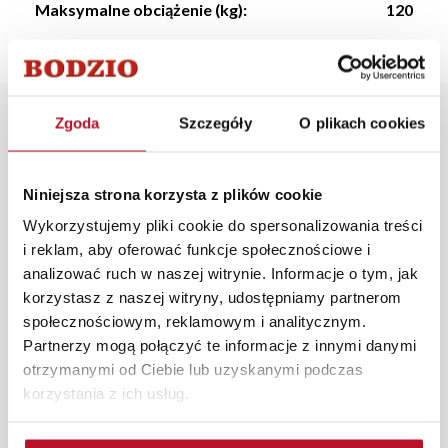
Maksymalne obciążenie (kg):
120
Opis produktu
Zgoda
Szczegóły
O plikach cookies
Krzesło Soreno cechuje się eleganckim i nowoczesnym
Niniejsza strona korzysta z plików cookie
designem oraz wysoką wygodą, dzięki komfortowemu
Wykorzystujemy pliki cookie do spersonalizowania treści
siedzisku. Będzie idealnym dopełnieniem pomieszczeń
i reklam, aby oferować funkcje społecznościowe i
urządzonych w stylu skandynawskim.
analizować ruch w naszej witrynie. Informacje o tym, jak
W każdym z salonów mebli Bodzio oferujemy pomoc w
korzystasz z naszej witryny, udostępniamy partnerom
aranżacji mebli, a nasi pracownicy z wykorzystaniem
społecznościowym, reklamowym i analitycznym.
programu Planer 3D bezpłatnie zaprojektują i
Partnerzy mogą połączyć te informacje z innymi danymi
przygotują kompleksową wizualizację Państwa
otrzymanymi od Ciebie lub uzyskanymi podczas
pomieszczenia wraz z wyceną. Każde zamówienie
korzystania z ich usług.
złożone w sklepie stacjonarnym dostarczymy do 3 dni
roboczych na terenie całej Polski. W przypadku