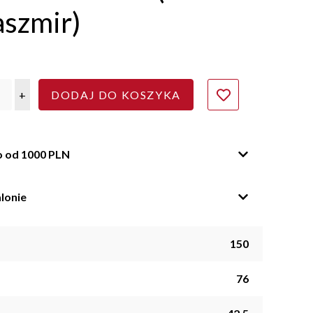
aszmir)
+
DODAJ DO KOSZYKA
o od 1000 PLN
lonie
150
76