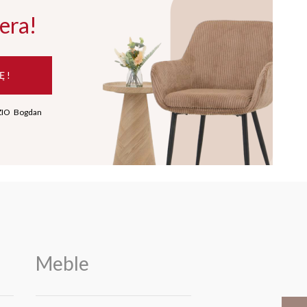
era!
Ę !
ZIO Bogdan
Meble