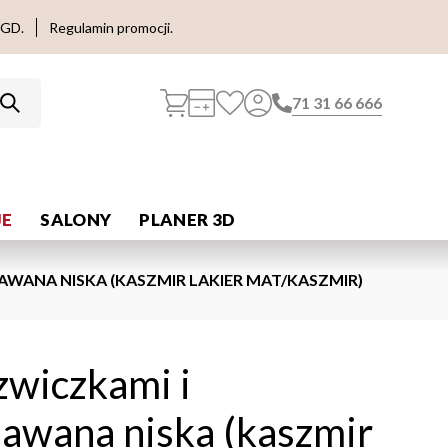
AGD.
Regulamin promocji.
71 31 66 666
E
SALONY
PLANER 3D
WANA NISKA (KASZMIR LAKIER MAT/KASZMIR)
zwiczkami i
awana niska (kaszmir