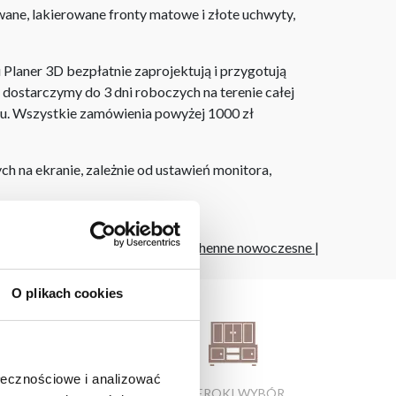
ane, lakierowane fronty matowe i złote uchwyty,
laner 3D bezpłatnie zaprojektują i przygotują
ostarczymy do 3 dni roboczych na terenie całej
ju. Wszystkie zamówienia powyżej 1000 zł
h na ekranie, zależnie od ustawień monitora,
alonu
|
meble gdynia
|
krzesła kuchenne nowoczesne
|
O plikach cookies
ołecznościowe i analizować
ATRAKCYJNE CENY
SZEROKI WYBÓR