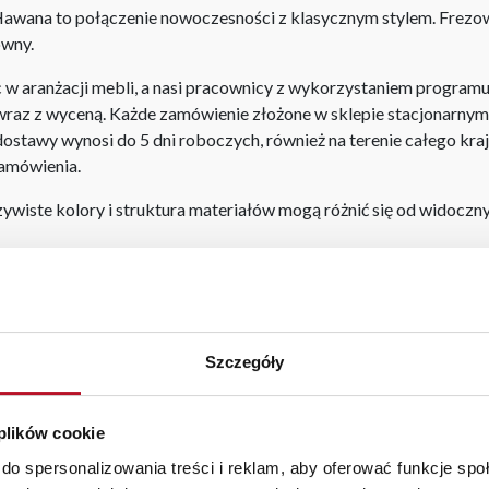
Hawana to połączenie nowoczesności z klasycznym stylem. Frezow
owny.
aranżacji mebli, a nasi pracownicy z wykorzystaniem programu P
az z wyceną. Każde zamówienie złożone w sklepie stacjonarnym d
stawy wynosi do 5 dni roboczych, również na terenie całego kra
zamówienia.
iste kolory i struktura materiałów mogą różnić się od widocznyc
ły garderoba
|
sofa dwuosobowa z funkcją spania
|
wyposażenie s
e
|
szafka kuchenna stojąca
Szczegóły
 plików cookie
do spersonalizowania treści i reklam, aby oferować funkcje sp
BEZPIECZNE ZAKUPY
WYSOKA JAKOŚĆ