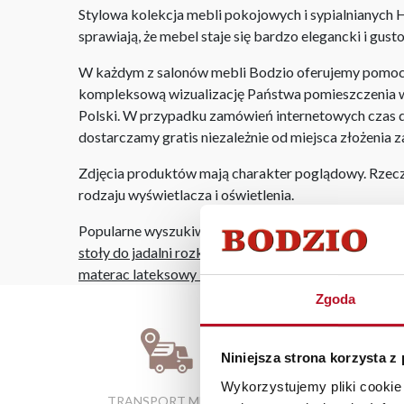
Stylowa kolekcja mebli pokojowych i sypialnianych 
sprawiają, że mebel staje się bardzo elegancki i gust
W każdym z salonów mebli Bodzio oferujemy pomoc w 
kompleksową wizualizację Państwa pomieszczenia wr
Polski. W przypadku zamówień internetowych czas do
dostarczamy gratis niezależnie od miejsca złożenia 
Zdjęcia produktów mają charakter poglądowy. Rzeczyw
rodzaju wyświetlacza i oświetlenia.
Popularne wyszukiwania:
stoły do jadalni rozkładane
|
garderoba meble
|
rega
materac lateksowy 180 x 200
|
wersalki młodzieżow
Zgoda
Niniejsza strona korzysta z
Wykorzystujemy pliki cookie 
TRANSPORT MEBLI
RATY 0% W