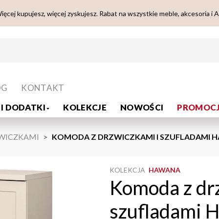
ięcej kupujesz, więcej zyskujesz. Rabat na wszystkie meble, akcesoria i 
OG
KONTAKT
I DODATKI
KOLEKCJE
NOWOŚCI
PROMOCJ
WICZKAMI
KOMODA Z DRZWICZKAMI I SZUFLADAMI HA
KOLEKCJA
HAWANA
Komoda z dr
szufladami H