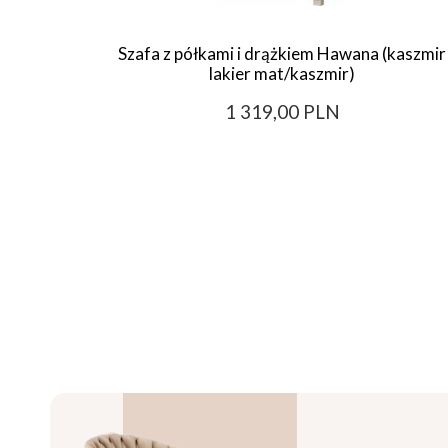
Szafa z półkami i drążkiem Hawana (kaszmir
lakier mat/kaszmir)
1 319,00 PLN