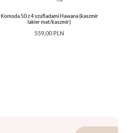
Komoda 50 z 4 szufladami Hawana (kaszmir
Biurko 
lakier mat/kaszmir)
559,00 PLN
Najni