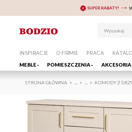
SUPER RABATY!
W
INSPIRACJE
O FIRMIE
PRACA
KATAL
MEBLE
POMIESZCZENIA
AKCESORIA 
STRONA GŁÓWNA
...
...
KOMODY Z DRZ