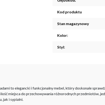
Głębokość
Kod produktu
Stan magazynowy
Kolor:
Styl:
adami to elegancki i funkcjonalny mebel, który doskonale spraw
ą ilość miejsca do przechowywania różnorodnych przedmiotów, je
jak i sypialni.