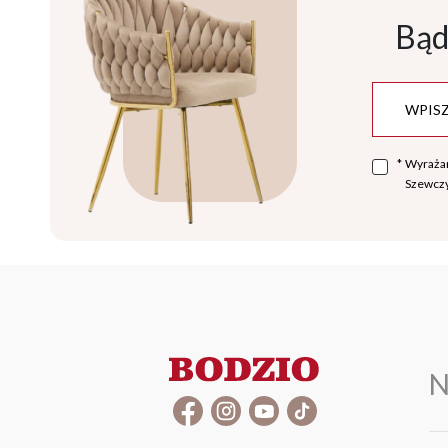
Bąd
*
Wyraża
Szewczy
N