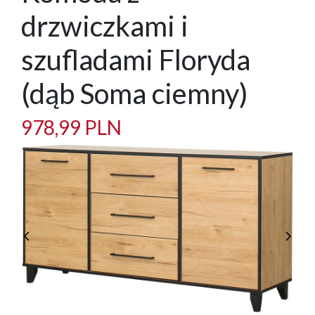
drzwiczkami i
szufladami Floryda
(dąb Soma ciemny)
978,99 PLN