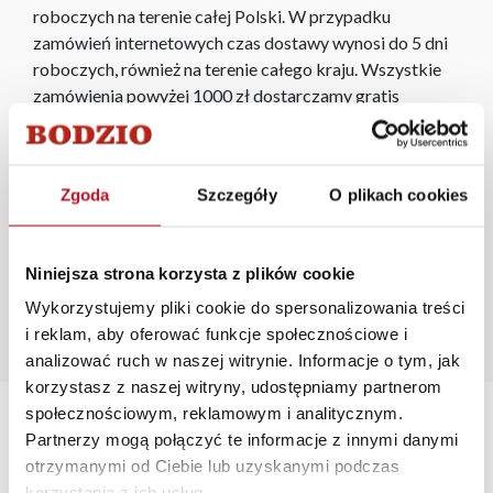
roboczych na terenie całej Polski. W przypadku
zamówień internetowych czas dostawy wynosi do 5 dni
roboczych, również na terenie całego kraju. Wszystkie
zamówienia powyżej 1000 zł dostarczamy gratis
niezależnie od miejsca złożenia zamówienia.
Zdjęcia produktów mają charakter poglądowy.
Rzeczywiste kolory i struktura materiałów mogą różnić
Zgoda
Szczegóły
O plikach cookies
się od widocznych na ekranie, zależnie od ustawień
monitora, rodzaju wyświetlacza i oświetlenia.
Niniejsza strona korzysta z plików cookie
Popularne wyszukiwania:
Wykorzystujemy pliki cookie do spersonalizowania treści
szafka narożna
|
biurko dwuosobowe
|
kanapy narożne z
i reklam, aby oferować funkcje społecznościowe i
funkcją spania
|
taborety kuchenne drewniane białe
|
analizować ruch w naszej witrynie. Informacje o tym, jak
amerykanka jednoosobowa
korzystasz z naszej witryny, udostępniamy partnerom
społecznościowym, reklamowym i analitycznym.
Partnerzy mogą połączyć te informacje z innymi danymi
otrzymanymi od Ciebie lub uzyskanymi podczas
korzystania z ich usług.