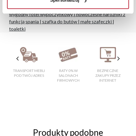
Spersonalizuj
Popularne wyszukiwania:
wygodny fotel wypoczynkowy
|
nowoczesne narożniki z
funkcją spania
|
szafka do butów
|
małe szafeczki
|
toaletki
TRANSPORT MEBLI
RATY 0% W
BEZPIECZNE
W
POD TWÓJ ADRES
SALONACH
ZAKUPY PRZEZ
FIRMOWYCH
INTERNET
Produkty podobne