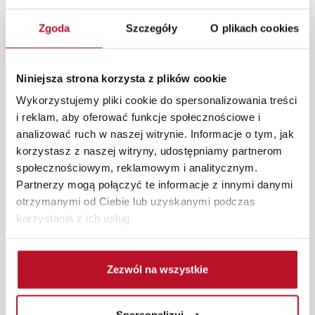
style wnętrz. Fotel Malwi to idealny wybór dla tych,
którzy cenią sobie styl i funkcjonalność.
Zgoda
Szczegóły
O plikach cookies
W każdym z salonów mebli Bodzio oferujemy pomoc w
aranżacji mebli, a nasi pracownicy z wykorzystaniem
Niniejsza strona korzysta z plików cookie
programu Planer 3D bezpłatnie zaprojektują i
Wykorzystujemy pliki cookie do spersonalizowania treści
przygotują kompleksową wizualizację Państwa
i reklam, aby oferować funkcje społecznościowe i
pomieszczenia wraz z wyceną. Każde zamówienie
analizować ruch w naszej witrynie. Informacje o tym, jak
złożone w sklepie stacjonarnym dostarczymy do 3 dni
korzystasz z naszej witryny, udostępniamy partnerom
roboczych na terenie całej Polski. W przypadku
społecznościowym, reklamowym i analitycznym.
zamówień internetowych czas dostawy wynosi do 5 dni
Partnerzy mogą połączyć te informacje z innymi danymi
roboczych, również na terenie całego kraju. Wszystkie
otrzymanymi od Ciebie lub uzyskanymi podczas
zamówienia powyżej 1000 zł dostarczamy gratis
korzystania z ich usług.
niezależnie od miejsca złożenia zamówienia.
Zdjęcia produktów mają charakter poglądowy.
Rzeczywiste kolory i struktura materiałów mogą różnić
Zezwól na wszystkie
się od widocznych na ekranie, zależnie od ustawień
monitora, rodzaju wyświetlacza i oświetlenia.