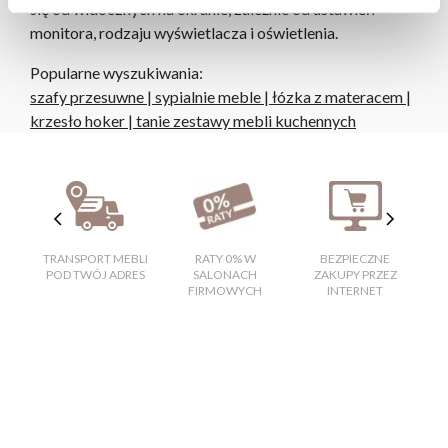
się od widocznych na ekranie, zależnie od ustawień
monitora, rodzaju wyświetlacza i oświetlenia.
Popularne wyszukiwania:
szafy przesuwne
|
sypialnie meble
|
łózka z materacem
|
krzesło hoker
|
tanie zestawy mebli kuchennych
TRANSPORT MEBLI
RATY 0% W
BEZPIECZNE
W
POD TWÓJ ADRES
SALONACH
ZAKUPY PRZEZ
FIRMOWYCH
INTERNET