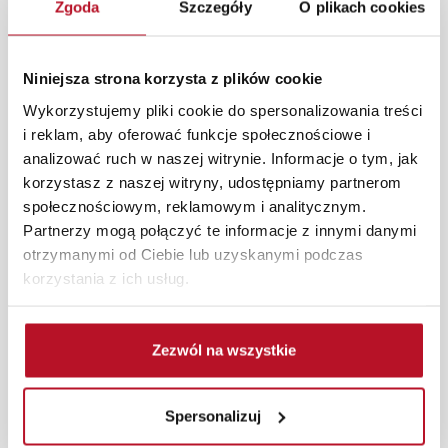
Zgoda
Szczegóły
O plikach cookies
połączona z kwiatowym wzorem to ponadczasowa
stylistyka. Bardzo wygodny, z nóżkami w kolorze
czarno-złotym, wykonany z miękkiej w dotyku tkaniny
Niniejsza strona korzysta z plików cookie
uprzyjemni odpoczynek.
Wykorzystujemy pliki cookie do spersonalizowania treści
W każdym z salonów mebli Bodzio oferujemy pomoc w
i reklam, aby oferować funkcje społecznościowe i
aranżacji mebli, a nasi pracownicy z wykorzystaniem
analizować ruch w naszej witrynie. Informacje o tym, jak
programu Planer 3D bezpłatnie zaprojektują i
korzystasz z naszej witryny, udostępniamy partnerom
przygotują kompleksową wizualizację Państwa
społecznościowym, reklamowym i analitycznym.
pomieszczenia wraz z wyceną. Każde zamówienie
Partnerzy mogą połączyć te informacje z innymi danymi
złożone w sklepie stacjonarnym dostarczymy do 3 dni
otrzymanymi od Ciebie lub uzyskanymi podczas
roboczych na terenie całej Polski. W przypadku
korzystania z ich usług.
zamówień internetowych czas dostawy wynosi do 5 dni
roboczych, również na terenie całego kraju. Wszystkie
zamówienia powyżej 1000 zł dostarczamy gratis
Zezwól na wszystkie
niezależnie od miejsca złożenia zamówienia.
Zdjęcia produktów mają charakter poglądowy.
Spersonalizuj
Rzeczywiste kolory i struktura materiałów mogą różnić