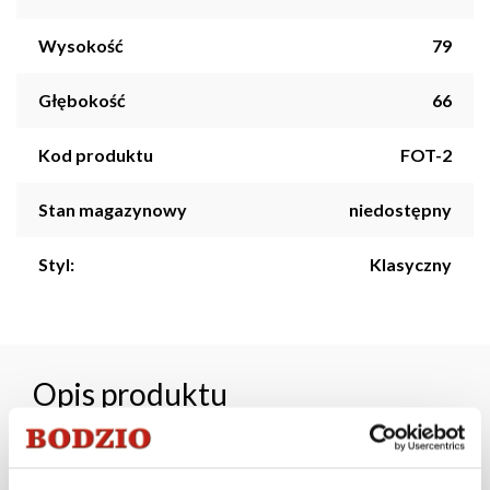
Wysokość
79
Głębokość
66
Kod produktu
FOT-2
Stan magazynowy
niedostępny
Styl:
Klasyczny
Opis produktu
Unikatowy, efektowny fotel Fiorenti wprowadzi do
wnętrza nietuzinkowy design. Klasyczna czerń