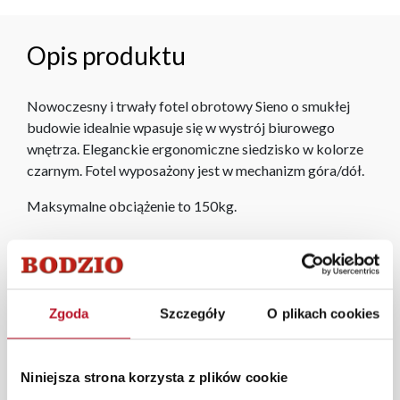
Opis produktu
Nowoczesny i trwały fotel obrotowy Sieno o smukłej
budowie idealnie wpasuje się w wystrój biurowego
wnętrza. Eleganckie ergonomiczne siedzisko w kolorze
czarnym. Fotel wyposażony jest w mechanizm góra/dół.
Maksymalne obciążenie to 150kg.
W każdym z salonów mebli Bodzio oferujemy pomoc w
aranżacji mebli, a nasi pracownicy z wykorzystaniem
programu Planer 3D bezpłatnie zaprojektują i
przygotują kompleksową wizualizację Państwa
Zgoda
Szczegóły
O plikach cookies
pomieszczenia wraz z wyceną. Każde zamówienie
złożone w sklepie stacjonarnym dostarczymy do 3 dni
roboczych na terenie całej Polski. W przypadku
Niniejsza strona korzysta z plików cookie
zamówień internetowych czas dostawy wynosi do 5 dni