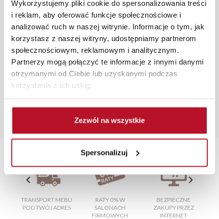
Wykorzystujemy pliki cookie do spersonalizowania treści
roboczych, również na terenie całego kraju. Wszystkie
i reklam, aby oferować funkcje społecznościowe i
zamówienia powyżej 1000 zł dostarczamy gratis
analizować ruch w naszej witrynie. Informacje o tym, jak
niezależnie od miejsca złożenia zamówienia.
korzystasz z naszej witryny, udostępniamy partnerom
społecznościowym, reklamowym i analitycznym.
Zdjęcia produktów mają charakter poglądowy.
Partnerzy mogą połączyć te informacje z innymi danymi
Rzeczywiste kolory i struktura materiałów mogą różnić
otrzymanymi od Ciebie lub uzyskanymi podczas
się od widocznych na ekranie, zależnie od ustawień
korzystania z ich usług.
monitora, rodzaju wyświetlacza i oświetlenia.
Popularne wyszukiwania:
półka
|
szafki narożne do salonu
|
kuchnia zabudowana
|
Zezwól na wszystkie
tanie szafy z lustrem
|
stoliczki do salonu
Spersonalizuj
TRANSPORT MEBLI
RATY 0% W
BEZPIECZNE
W
POD TWÓJ ADRES
SALONACH
ZAKUPY PRZEZ
FIRMOWYCH
INTERNET