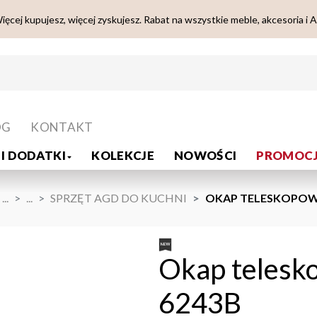
ięcej kupujesz, więcej zyskujesz. Rabat na wszystkie meble, akcesoria i 
OG
KONTAKT
I DODATKI
KOLEKCJE
NOWOŚCI
PROMOCJ
...
...
SPRZĘT AGD DO KUCHNI
OKAP TELESKOPOWY
Okap telesk
6243B