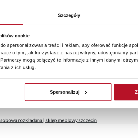
Szczegóły
: 3,
 plików cookie
do spersonalizowania treści i reklam, aby oferować funkcje sp
ormacje o tym, jak korzystasz z naszej witryny, udostępniamy p
aranżacji mebli, a nasi pracownicy z wykorzystaniem programu P
Partnerzy mogą połączyć te informacje z innymi danymi otrzym
az z wyceną. Każde zamówienie złożone w sklepie stacjonarnym d
nia z ich usług.
stawy wynosi do 5 dni roboczych, również na terenie całego kra
zamówienia.
Spersonalizuj
Z
iste kolory i struktura materiałów mogą różnić się od widocznyc
osobowa rozkładana
|
sklep meblowy szczecin