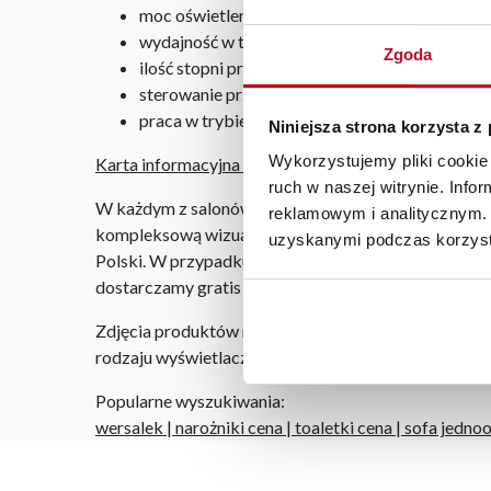
moc oświetlenia: 2x4W (oświetlenie LED),
wydajność w trybie wyciągu: 270m3/h,
Zgoda
ilość stopni prędkości obrotowych wentylatora
sterowanie przełącznikami kołyskowymi,
praca w trybie wyciąg/pochłaniacz.
Niniejsza strona korzysta z
Wykorzystujemy pliki cookie 
Karta informacyjna produktu.
ruch w naszej witrynie. Inf
W każdym z salonów mebli Bodzio oferujemy pomoc w 
reklamowym i analitycznym. 
kompleksową wizualizację Państwa pomieszczenia wr
uzyskanymi podczas korzysta
Polski. W przypadku zamówień internetowych czas do
dostarczamy gratis niezależnie od miejsca złożenia 
Zdjęcia produktów mają charakter poglądowy. Rzeczyw
rodzaju wyświetlacza i oświetlenia.
Popularne wyszukiwania:
wersalek
|
narożniki cena
|
toaletki cena
|
sofa jedno