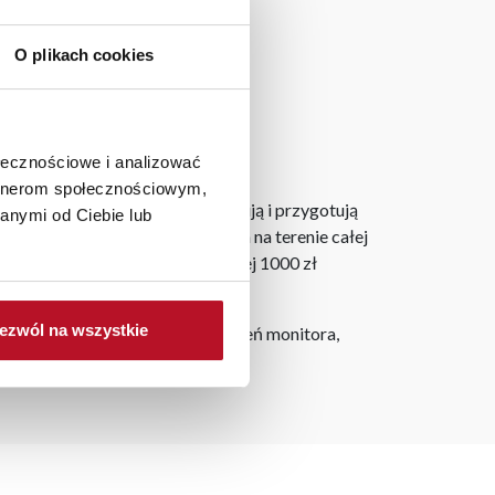
O plikach cookies
ołecznościowe i analizować
artnerom społecznościowym,
laner 3D bezpłatnie zaprojektują i przygotują
anymi od Ciebie lub
ostarczymy do 3 dni roboczych na terenie całej
ju. Wszystkie zamówienia powyżej 1000 zł
ezwól na wszystkie
h na ekranie, zależnie od ustawień monitora,