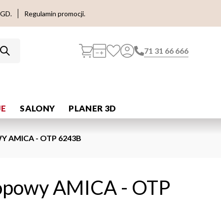
AGD.
Regulamin promocji.
71 31 66 666
E
SALONY
PLANER 3D
 AMICA - OTP 6243B
opowy AMICA - OTP