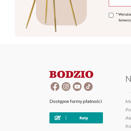
*
Wyraża
Szewczy
N
Dostępne formy płatności
Me
Po
Ak
Ko