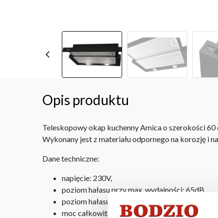
Opis produktu
Teleskopowy okap kuchenny Amica o szerokości 60 c
Wykonany jest z materiału odpornego na korozję i na
Dane techniczne:
napięcie: 230V,
poziom hałasu przy max. wydajności: 65dB,
poziom hałasu przy min. wydajności: 62dB,
moc całkowita: 78 W,