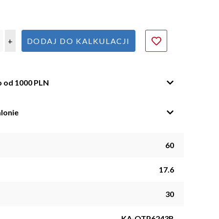
+
DODAJ DO KALKULACJI
o od 1000 PLN
lonie
60
17.6
30
KA-OTP6243B