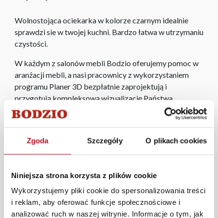
Wolnostojąca ociekarka w kolorze czarnym idealnie
sprawdzi sie w twojej kuchni. Bardzo łatwa w utrzymaniu
czystości.
W każdym z salonów mebli Bodzio oferujemy pomoc w
aranżacji mebli, a nasi pracownicy z wykorzystaniem
programu Planer 3D bezpłatnie zaprojektują i
przygotują kompleksową wizualizację Państwa
pomieszczenia wraz z wyceną. Każde zamówienie
złożone w sklepie stacjonarnym dostarczymy do 3 dni
roboczych na terenie całej Polski. W przypadku
Zgoda
Szczegóły
O plikach cookies
zamówień internetowych czas dostawy wynosi do 5 dni
roboczych, również na terenie całego kraju. Wszystkie
zamówienia powyżej 1000 zł dostarczamy gratis
Niniejsza strona korzysta z plików cookie
niezależnie od miejsca złożenia zamówienia.
Wykorzystujemy pliki cookie do spersonalizowania treści
Zdjęcia produktów mają charakter poglądowy.
i reklam, aby oferować funkcje społecznościowe i
Rzeczywiste kolory i struktura materiałów mogą różnić
analizować ruch w naszej witrynie. Informacje o tym, jak