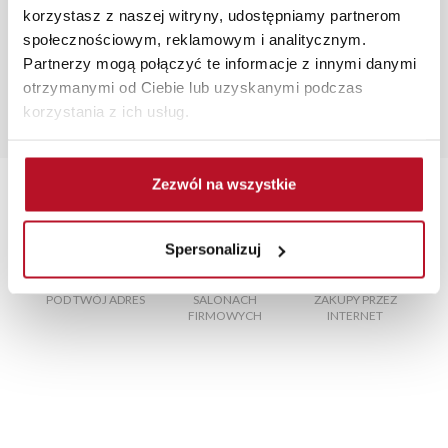
się od widocznych na ekranie, zależnie od ustawień
korzystasz z naszej witryny, udostępniamy partnerom
monitora, rodzaju wyświetlacza i oświetlenia.
społecznościowym, reklamowym i analitycznym.
Partnerzy mogą połączyć te informacje z innymi danymi
Popularne wyszukiwania:
otrzymanymi od Ciebie lub uzyskanymi podczas
duże szafy z lustrem
|
szafka na buty z wieszakiem
|
korzystania z ich usług.
blaty meblowe
|
fotel 2 osobowy rozkładany
|
materace
na łóżko
Zezwól na wszystkie
Spersonalizuj
TRANSPORT MEBLI
RATY 0% W
BEZPIECZNE
W
POD TWÓJ ADRES
SALONACH
ZAKUPY PRZEZ
FIRMOWYCH
INTERNET