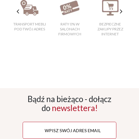
TRANSPORT MEBLI
RATY 0% W
BEZPIECZNE
W
POD TWÓJ ADRES
SALONACH
ZAKUPY PRZEZ
FIRMOWYCH
INTERNET
Bądź na bieżąco - dołącz
do
newslettera!