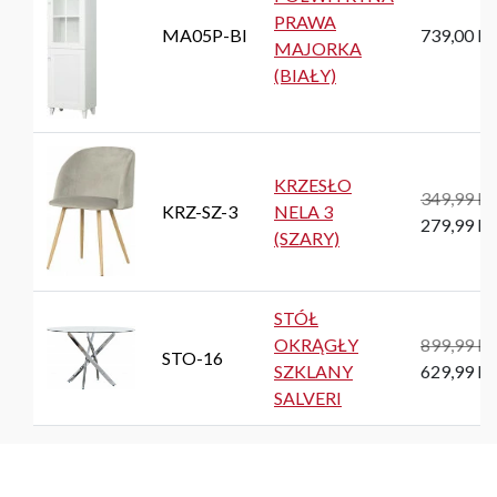
PRAWA
MA05P-BI
739,00 P
MAJORKA
(BIAŁY)
KRZESŁO
349,99 P
KRZ-SZ-3
NELA 3
279,99 P
(SZARY)
STÓŁ
OKRĄGŁY
899,99 P
STO-16
SZKLANY
629,99 P
SALVERI