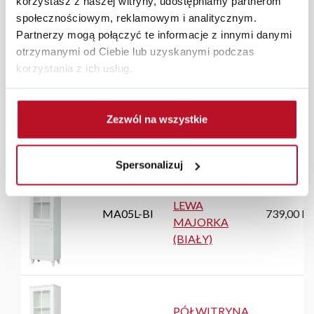
korzystasz z naszej witryny, udostępniamy partnerom
społecznościowym, reklamowym i analitycznym.
Partnerzy mogą połączyć te informacje z innymi danymi
Zestaw zawiera:
otrzymanymi od Ciebie lub uzyskanymi podczas
korzystania z ich usług.
Nie widzisz wszystkich informacji? Przesuwaj palcem
tabelę w prawo i lewo
Zezwól na wszystkie
Kod
Nazwa
Cena
Spersonalizuj
PÓŁWITRYNA
LEWA
MA05L-BI
739,00 P
MAJORKA
(BIAŁY)
PÓŁWITRYNA