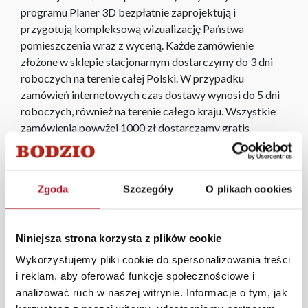
programu Planer 3D bezpłatnie zaprojektują i
przygotują kompleksową wizualizację Państwa
pomieszczenia wraz z wyceną. Każde zamówienie
złożone w sklepie stacjonarnym dostarczymy do 3 dni
roboczych na terenie całej Polski. W przypadku
zamówień internetowych czas dostawy wynosi do 5 dni
roboczych, również na terenie całego kraju. Wszystkie
zamówienia powyżej 1000 zł dostarczamy gratis
niezależnie od miejsca złożenia zamówienia.
Zdjęcia produktów mają charakter poglądowy.
Rzeczywiste kolory i struktura materiałów mogą różnić
Zgoda
Szczegóły
O plikach cookies
się od widocznych na ekranie, zależnie od ustawień
monitora, rodzaju wyświetlacza i oświetlenia.
Niniejsza strona korzysta z plików cookie
Popularne wyszukiwania:
Wykorzystujemy pliki cookie do spersonalizowania treści
stolik rtv biały
|
sklep meblowy nowy sącz
|
szafeczki
i reklam, aby oferować funkcje społecznościowe i
nocne
|
gablota szklana podświetlana
|
komody
analizować ruch w naszej witrynie. Informacje o tym, jak
szufladowe