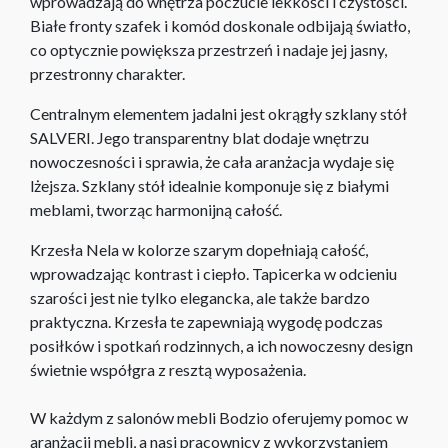
wprowadzają do wnętrza poczucie lekkości i czystości.
Białe fronty szafek i komód doskonale odbijają światło,
co optycznie powiększa przestrzeń i nadaje jej jasny,
przestronny charakter.
Centralnym elementem jadalni jest okrągły szklany stół
SALVERI. Jego transparentny blat dodaje wnętrzu
nowoczesności i sprawia, że cała aranżacja wydaje się
lżejsza. Szklany stół idealnie komponuje się z białymi
meblami, tworząc harmonijną całość.
Krzesła Nela w kolorze szarym dopełniają całość,
wprowadzając kontrast i ciepło. Tapicerka w odcieniu
szarości jest nie tylko elegancka, ale także bardzo
praktyczna. Krzesła te zapewniają wygodę podczas
posiłków i spotkań rodzinnych, a ich nowoczesny design
świetnie współgra z resztą wyposażenia.
W każdym z salonów mebli Bodzio oferujemy pomoc w
aranżacji mebli, a nasi pracownicy z wykorzystaniem