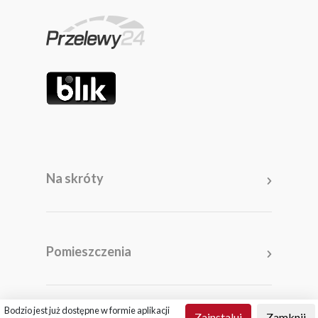
Na skróty
Meble
Pomieszczenia
Pomieszczenia
Akcesoria i dodatki
Kolekcje
Promocje
Salon
Salony
Bodzio jest już dostępne w formie aplikacji
Zainstaluj
Zamknij