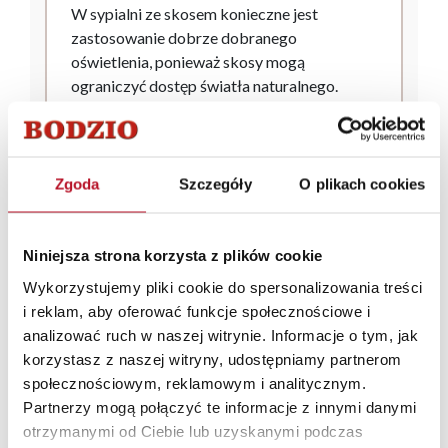
W sypialni ze skosem konieczne jest
zastosowanie dobrze dobranego
oświetlenia, ponieważ skosy mogą
ograniczyć dostęp światła naturalnego.
Dlatego właśnie w takim pomieszczeniu
najlepiej postawić na kilka źródeł światła.
Polecane są:
Zgoda
Szczegóły
O plikach cookies
lampy sufitowe lub punktowe –
najlepiej na szynie lub z regulacją kąta
padania światła,
Niniejsza strona korzysta z plików cookie
kinkiety przy łóżku – montowane
Wykorzystujemy pliki cookie do spersonalizowania treści
bezpośrednio na ścianie/skosie.
i reklam, aby oferować funkcje społecznościowe i
Pozwalają na zaoszczędzenie miejsca.
analizować ruch w naszej witrynie. Informacje o tym, jak
lampki nocne
– idealne do czytania.
korzystasz z naszej witryny, udostępniamy partnerom
Tworzą przytulmy i intymny charakter
społecznościowym, reklamowym i analitycznym.
wnętrza.
Partnerzy mogą połączyć te informacje z innymi danymi
taśmy LED w zagłowiu lub pod
otrzymanymi od Ciebie lub uzyskanymi podczas
półkami – nowoczesne, delikatne i