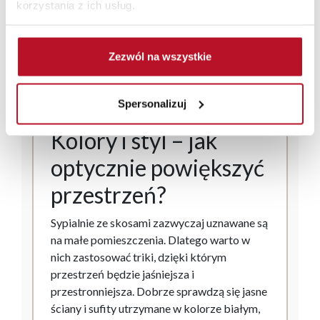
korzystania z ich usług.
bardzo praktyczne.
Decydując się na zastosowanie takiego
oświetlenia w sypialni ze skosami, możesz
Zezwól na wszystkie
mieć pewność, że całe pomieszczenie będzie
dobrze doświetlone, a to korzystnie wpłynie
Spersonalizuj
na jego estetykę i nastrój w nim panujący.
Kolory i styl – jak
optycznie powiększyć
przestrzeń?
Sypialnie ze skosami zazwyczaj uznawane są
na małe pomieszczenia. Dlatego warto w
nich zastosować triki, dzięki którym
przestrzeń będzie jaśniejsza i
przestronniejsza. Dobrze sprawdzą się jasne
ściany i sufity utrzymane w kolorze białym,