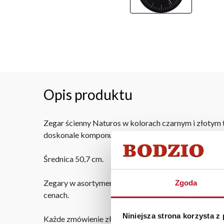
Opis produktu
Zegar ścienny Naturos w kolorach czarnym i złotym t
doskonale komponując się z nowoczesnymi i klasycz
Średnica 50,7 cm.
Zegary w asortymencie Fabryki Mebli BODZIO to pra
Zgoda
cenach.
Niniejsza strona korzysta z
Każde zmówienie złożone w sklepie stacjonarnym do