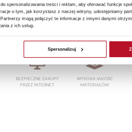
szystkie zamówienia powyżej 1000 zł dostarczamy gratis niezależn
do spersonalizowania treści i reklam, aby oferować funkcje sp
iste kolory i struktura materiałów mogą różnić się od widocznyc
ormacje o tym, jak korzystasz z naszej witryny, udostępniamy p
Partnerzy mogą połączyć te informacje z innymi danymi otrzym
nia z ich usług.
nej
|
szafki do sypialni
|
słupki kuchenne
Spersonalizuj
Z
BEZPIECZNE ZAKUPY
WYSOKA JAKOŚĆ
PRZEZ INTERNET
MATERIAŁÓW