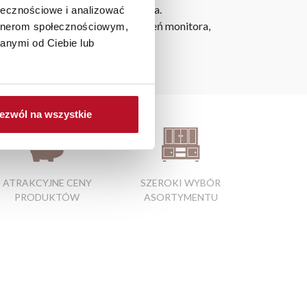
ie od miejsca złożenia zamówienia.
ołecznościowe i analizować
h na ekranie, zależnie od ustawień monitora,
artnerom społecznościowym,
anymi od Ciebie lub
ezwól na wszystkie
ATRAKCYJNE CENY
SZEROKI WYBÓR
PRODUKTÓW
ASORTYMENTU