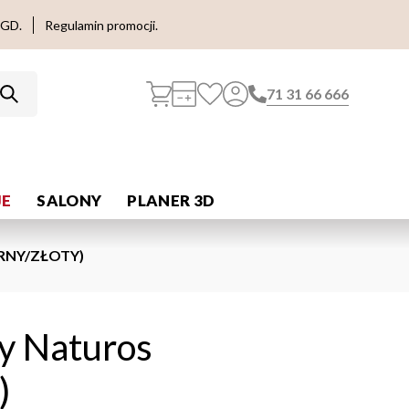
AGD.
Regulamin promocji.
71 31 66 666
E
SALONY
PLANER 3D
RNY/ZŁOTY)
y Naturos
)