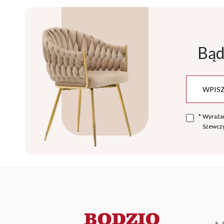
Bąd
*
Wyraża
Szewczy