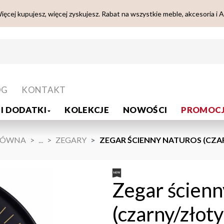
ięcej kupujesz, więcej zyskujesz. Rabat na wszystkie meble, akcesoria i 
OG
KONTAKT
I DODATKI
KOLEKCJE
NOWOŚCI
PROMOCJ
ŁÓWNA
...
ZEGARY
ZEGAR ŚCIENNY NATUROS (CZA
Zegar ścienn
(czarny/złoty