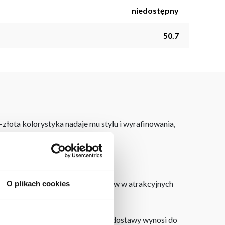
niedostępny
50.7
złota kolorystyka nadaje mu stylu i wyrafinowania,
nania się z naszą ofertą zegarów w atrakcyjnych
O plikach cookies
dku zamówień internetowych czas dostawy wynosi do