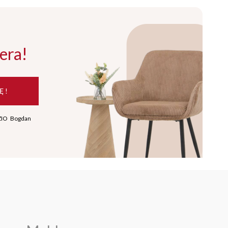
era!
Ę !
ZIO Bogdan