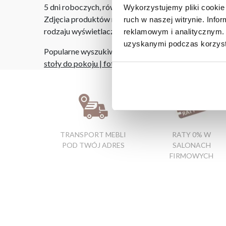
5 dni roboczych, również na terenie całego kraju. W
Wykorzystujemy pliki cookie 
Zdjęcia produktów mają charakter poglądowy. Rzeczyw
ruch w naszej witrynie. Inf
rodzaju wyświetlacza i oświetlenia.
reklamowym i analitycznym. 
uzyskanymi podczas korzysta
Popularne wyszukiwania:
stoły do pokoju
|
fotele uszak
|
nerka do szafki naroż
TRANSPORT MEBLI
RATY 0% W
POD TWÓJ ADRES
SALONACH
FIRMOWYCH