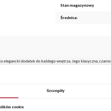
Stan magazynowy
Średnica:
o elegancki dodatek do każdego wnętrza. Jego klasyczna, czarno-
nymi aranżacjami.
ktyczny dodatek o walorach dekoracyjnych. Zapraszamy do zapoz
Szczegóły
 plików cookie
starczymy do 3 dni roboczych na terenie całej Polski. W przypa