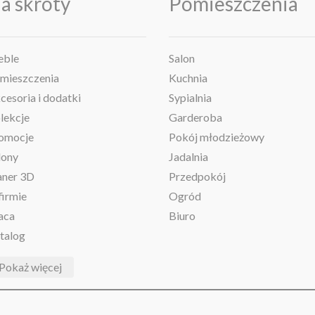
a skróty
Pomieszczenia
ble
Salon
mieszczenia
Kuchnia
cesoria i dodatki
Sypialnia
lekcje
Garderoba
omocje
Pokój młodzieżowy
lony
Jadalnia
aner 3D
Przedpokój
firmie
Ogród
aca
Biuro
talog
Pokaż więcej