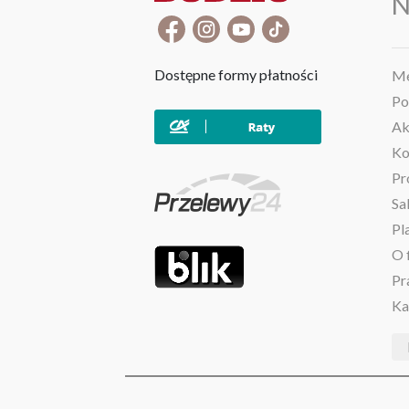
N
Dostępne formy płatności
Me
Po
Ak
Ko
Pr
Sa
Pl
O 
Pr
Ka