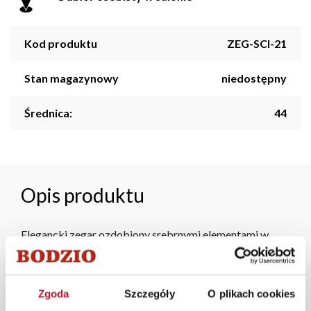
Kod produktu
ZEG-SCI-21
Stan magazynowy
niedostępny
Średnica:
44
Opis produktu
Elegancki zegar ozdobiony srebrnymi elementami w
kształcie diamentów, metalowo-akrylowy ze srebrnymi
wskazówkami. Zegar ma
średnicę 44
cm oraz jest
zasilany za pomocą jednej
baterii AA
(nie dołączona do
Zgoda
Szczegóły
O plikach cookies
zestawu).