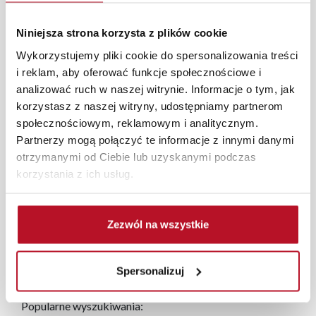
Zegary w asortymencie Fabryki Mebli BODZIO to
Niniejsza strona korzysta z plików cookie
praktyczny dodatek o walorach dekoracyjnych.
Zapraszamy do zapoznania się z naszą ofertą zegarów w
Wykorzystujemy pliki cookie do spersonalizowania treści
atrakcyjnych cenach.
i reklam, aby oferować funkcje społecznościowe i
analizować ruch w naszej witrynie. Informacje o tym, jak
Każde zmówienie złożone w sklepie stacjonarnym
korzystasz z naszej witryny, udostępniamy partnerom
dostarczymy do 3 dni roboczych na terenie całej Polski.
społecznościowym, reklamowym i analitycznym.
W przypadku zamówień internetowych czas dostawy
Partnerzy mogą połączyć te informacje z innymi danymi
wynosi do 5 dni roboczych, również na terenie całego
otrzymanymi od Ciebie lub uzyskanymi podczas
kraju. Wszystkie zamówienia powyżej 1000 zł
korzystania z ich usług.
dostarczamy gratis niezależnie od miejsca złożenia
zamówienia.
Zezwól na wszystkie
Zdjęcia produktów mają charakter poglądowy.
Rzeczywiste kolory i struktura materiałów mogą różnić
się od widocznych na ekranie, zależnie od ustawień
Spersonalizuj
monitora, rodzaju wyświetlacza i oświetlenia.
Popularne wyszukiwania: