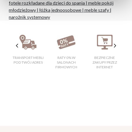
fotele rozkładane dla dzieci do spania
|
meble pokój
młodzieżowy
|
łóżka jednoosobowe
|
meble szafy
|
narożnik systemowy
TRANSPORT MEBLI
RATY 0% W
BEZPIECZNE
W
POD TWÓJ ADRES
SALONACH
ZAKUPY PRZEZ
FIRMOWYCH
INTERNET