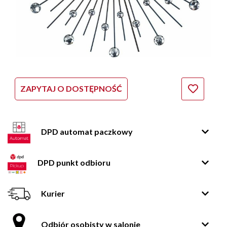
ZAPYTAJ O DOSTĘPNOŚĆ
DPD automat paczkowy
DPD punkt odbioru
Kurier
Odbiór osobisty w salonie