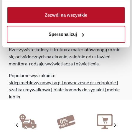
W przypadku zamówień internetowych czas dostawy
wynosi do 5 dni roboczych, również na terenie całego
Zezwól na wszystkie
kraju. Wszystkie zamówienia powyżej 1000 zł
dostarczamy gratis niezależnie od miejsca złożenia
zamówienia.
Spersonalizuj
Zdjęcia produktów mają charakter poglądowy.
Rzeczywiste kolory i struktura materiałów mogą różnić
się od widocznych na ekranie, zależnie od ustawień
monitora, rodzaju wyświetlacza i oświetlenia.
Popularne wyszukania:
sklep meblowy nowy targ
|
nowoczesne przedpokoje
|
szafka umywalkowa
|
białe komody do sypialni
|
meble
lublin