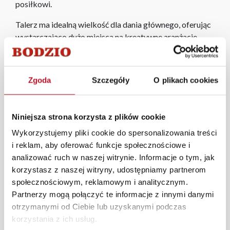
posiłkowi.
Talerz ma idealną wielkość dla dania głównego, oferując
wystarczająco dużo miejsca na kreatywne aranżacje
potraw. Jego design jest ponadczasowy, co sprawia, że
pasuje do różnych stylów, od nowoczesnych po
klasyczne.
Zgoda
Szczegóły
O plikach cookies
Talerz obiadowy Cindy
to doskonały wybór dla osób
ceniących wysoką jakość, prostotę i delikatny
Niniejsza strona korzysta z plików cookie
wyrafinowany design w swoim zestawie naczyń
stołowych.
Wykorzystujemy pliki cookie do spersonalizowania treści
i reklam, aby oferować funkcje społecznościowe i
Ceramika kuchenna dostępna w ofercie Fabryki Mebli
analizować ruch w naszej witrynie. Informacje o tym, jak
BODZIO to atrakcyjne wyroby najwyższej jakości w
korzystasz z naszej witryny, udostępniamy partnerom
przystępnych cenach, które świetnie sprawdzają się we
społecznościowym, reklamowym i analitycznym.
wszystkich kuchennych zastosowaniach.
Partnerzy mogą połączyć te informacje z innymi danymi
otrzymanymi od Ciebie lub uzyskanymi podczas
Każde zmówienie złożone w sklepie stacjonarnym
korzystania z ich usług.
dostarczymy do 3 dni roboczych na terenie całej Polski.