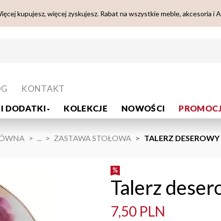
ięcej kupujesz, więcej zyskujesz. Rabat na wszystkie meble, akcesoria i 
OG
KONTAKT
I DODATKI
KOLEKCJE
NOWOŚCI
PROMOCJ
ŁÓWNA
...
ZASTAWA STOŁOWA
TALERZ DESEROWY 
Talerz deser
7,50 PLN