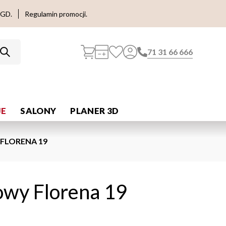
AGD.
Regulamin promocji.
71 31 66 666
E
SALONY
PLANER 3D
FLORENA 19
owy Florena 19