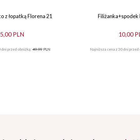
to z łopatką Florena 21
Filiżanka+spodek 
5,00 PLN
10,00 P
 dni przed obniżką:
49.99
PLN
Najniższa cena z 30 dni przed 