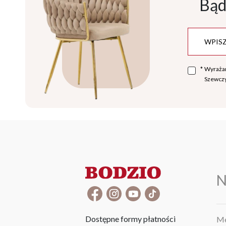
Bąd
*
Wyraża
Szewczy
N
Dostępne formy płatności
Me