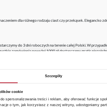
aczeniem dla różnego rodzaju ciast czy przekąsek. Elegancko z
starczymy do 3 dni roboczych na terenie całej Polski. W przypa
szystkie zamówienia powyżej 1000 zł dostarczamy gratis niezależn
iste kolory i struktura materiałów mogą różnić się od widocznyc
Szczegóły
 plików cookie
do spersonalizowania treści i reklam, aby oferować funkcje sp
BEZPIECZNE ZAKUPY
WYSOKA JAKOŚĆ
ormacje o tym, jak korzystasz z naszej witryny, udostępniamy p
PRZEZ INTERNET
MATERIAŁÓW