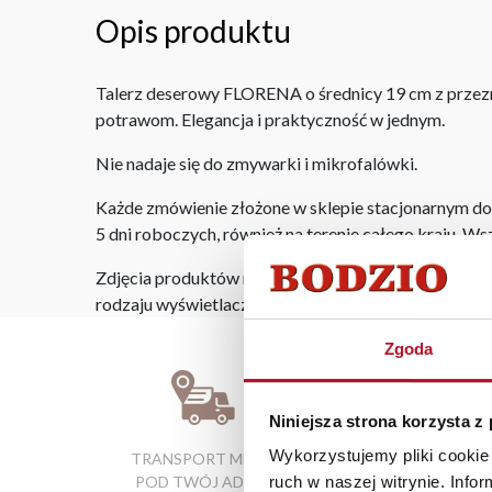
Opis produktu
Talerz deserowy FLORENA o średnicy 19 cm z przezn
potrawom. Elegancja i praktyczność w jednym.
Nie nadaje się do zmywarki i mikrofalówki.
Każde zmówienie złożone w sklepie stacjonarnym do
5 dni roboczych, również na terenie całego kraju. W
Zdjęcia produktów mają charakter poglądowy. Rzeczyw
rodzaju wyświetlacza i oświetlenia.
Zgoda
Niniejsza strona korzysta z
Wykorzystujemy pliki cookie 
TRANSPORT MEBLI
RATY 0% W
ruch w naszej witrynie. Inf
POD TWÓJ ADRES
SALONACH