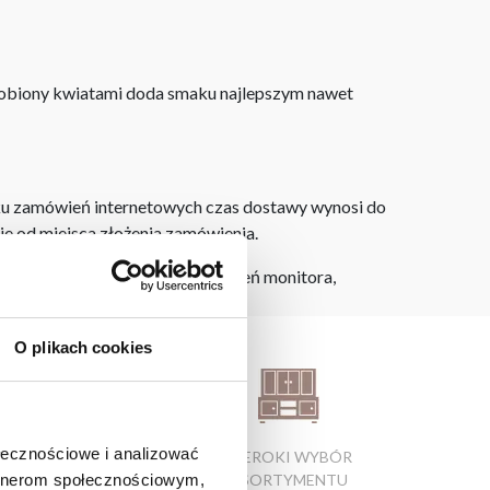
dobiony kwiatami doda smaku najlepszym nawet
dku zamówień internetowych czas dostawy wynosi do
ie od miejsca złożenia zamówienia.
h na ekranie, zależnie od ustawień monitora,
O plikach cookies
ołecznościowe i analizować
ATRAKCYJNE CENY
SZEROKI WYBÓR
artnerom społecznościowym,
PRODUKTÓW
ASORTYMENTU