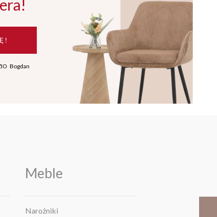
era!
Ę !
ZIO Bogdan
Meble
Narożniki