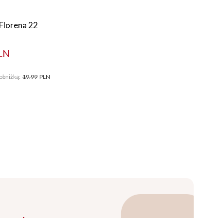
Florena 22
LN
obniżką:
19.99
PLN