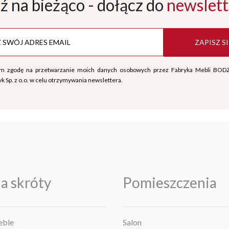
ź na bieżąco - dołącz
do
newslett
ZAPISZ SI
m zgodę na przetwarzanie moich danych osobowych przez Fabryka Mebli BOD
k Sp. z o.o. w celu otrzymywania newslettera.
a skróty
Pomieszczenia
ble
Salon