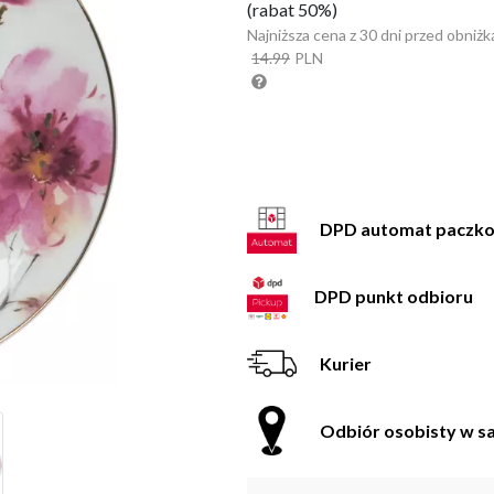
(rabat 50%)
Najniższa cena z 30 dni przed obniżk
14.99
PLN
DPD automat paczk
DPD punkt odbioru
Kurier
Odbiór osobisty w sa