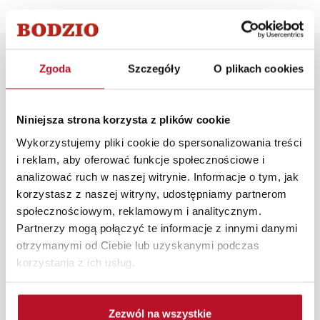
Opis produktu
Zgoda
Szczegóły
O plikach cookies
Metalowy, czarno-złoty kwietnik idealnie wkomponuje
Niniejsza strona korzysta z plików cookie
się w nowoczesne wnętrza. Jest to propozycja dla tych,
którzy szukają eleganckiego, wyszukanego i
Wykorzystujemy pliki cookie do spersonalizowania treści
wytrzymałego kwietnika, który ociepli i nadada szyku
i reklam, aby oferować funkcje społecznościowe i
każdej aranżacji. Wspaniale pasuje do stylu rustykalnego,
analizować ruch w naszej witrynie. Informacje o tym, jak
boho, a także klasycznego.
korzystasz z naszej witryny, udostępniamy partnerom
społecznościowym, reklamowym i analitycznym.
W każdym z salonów mebli Bodzio oferujemy pomoc w
Partnerzy mogą połączyć te informacje z innymi danymi
aranżacji mebli, a nasi pracownicy z wykorzystaniem
otrzymanymi od Ciebie lub uzyskanymi podczas
programu Planer 3D bezpłatnie zaprojektują i
korzystania z ich usług.
przygotują kompleksową wizualizację Państwa
pomieszczenia wraz z wyceną. Każde zamówienie
złożone w sklepie stacjonarnym dostarczymy do 3 dni
Zezwól na wszystkie