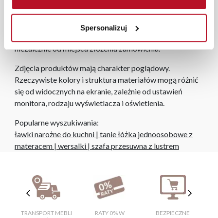
roboczych na terenie całej Polski. W przypadku
zamówień internetowych czas dostawy wynosi do 5 dni
roboczych, również na terenie całego kraju. Wszystkie
Spersonalizuj
zamówienia powyżej 1000 zł dostarczamy gratis
niezależnie od miejsca złożenia zamówienia.
Zdjęcia produktów mają charakter poglądowy.
Rzeczywiste kolory i struktura materiałów mogą różnić
się od widocznych na ekranie, zależnie od ustawień
monitora, rodzaju wyświetlacza i oświetlenia.
Popularne wyszukiwania:
ławki narożne do kuchni
|
tanie łóżka jednoosobowe z
materacem
|
wersalki
|
szafa przesuwna z lustrem
TRANSPORT MEBLI
RATY 0% W
BEZPIECZNE
W