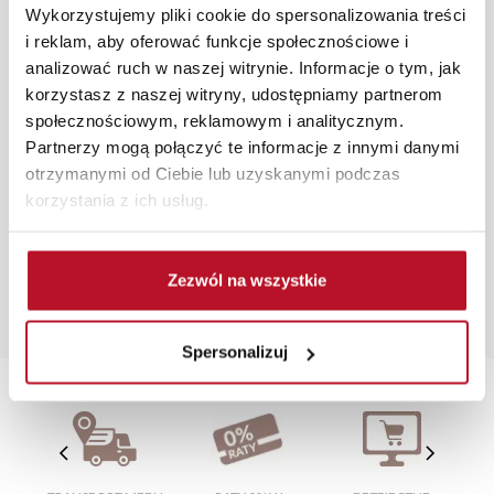
Wykorzystujemy pliki cookie do spersonalizowania treści
zamówień internetowych czas dostawy wynosi do 5 dni
i reklam, aby oferować funkcje społecznościowe i
roboczych, również na terenie całego kraju. Wszystkie
analizować ruch w naszej witrynie. Informacje o tym, jak
zamówienia powyżej 1000 zł dostarczamy gratis
korzystasz z naszej witryny, udostępniamy partnerom
niezależnie od miejsca złożenia zamówienia.
społecznościowym, reklamowym i analitycznym.
Zdjęcia produktów mają charakter poglądowy.
Partnerzy mogą połączyć te informacje z innymi danymi
Rzeczywiste kolory i struktura materiałów mogą różnić
otrzymanymi od Ciebie lub uzyskanymi podczas
się od widocznych na ekranie, zależnie od ustawień
korzystania z ich usług.
monitora, rodzaju wyświetlacza i oświetlenia.
Popularne wyszukiwania:
Zezwól na wszystkie
duża szafka na buty
|
fotel jednoosobowy
|
kanapa
jednoosobowa
|
białe łazienki
|
fotel obrotowy bez
kółek
Spersonalizuj