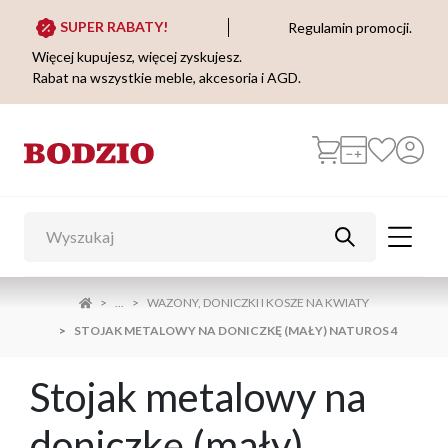
SUPER RABATY!
Regulamin promocji.
Więcej kupujesz, więcej zyskujesz.
Rabat na wszystkie meble, akcesoria i AGD.
...
WAZONY, DONICZKI I KOSZE NA KWIATY
STOJAK METALOWY NA DONICZKĘ (MAŁY) NATUROS 4
Stojak metalowy na
doniczkę (mały)