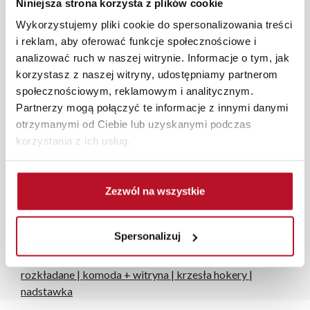
programu Planer 3D bezpłatnie zaprojektują i
Niniejsza strona korzysta z plików cookie
przygotują kompleksową wizualizację Państwa
Wykorzystujemy pliki cookie do spersonalizowania treści
pomieszczenia wraz z wyceną. Każde zamówienie
i reklam, aby oferować funkcje społecznościowe i
złożone w sklepie stacjonarnym dostarczymy do 3 dni
analizować ruch w naszej witrynie. Informacje o tym, jak
roboczych na terenie całej Polski. W przypadku
korzystasz z naszej witryny, udostępniamy partnerom
zamówień internetowych czas dostawy wynosi do 5 dni
społecznościowym, reklamowym i analitycznym.
roboczych, również na terenie całego kraju. Wszystkie
Partnerzy mogą połączyć te informacje z innymi danymi
zamówienia powyżej 1000 zł dostarczamy gratis
otrzymanymi od Ciebie lub uzyskanymi podczas
niezależnie od miejsca złożenia zamówienia.
korzystania z ich usług.
Zdjęcia produktów mają charakter poglądowy.
Rzeczywiste kolory i struktura materiałów mogą różnić
Zezwól na wszystkie
się od widocznych na ekranie, zależnie od ustawień
monitora, rodzaju wyświetlacza i oświetlenia.
Spersonalizuj
Popularne wyszukiwania:
fotele jednoosobowe z funkcją spania
|
ławostoły
rozkładane
|
komoda + witryna
|
krzesła hokery
|
nadstawka