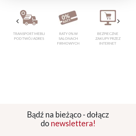
TRANSPORT MEBLI
RATY 0% W
BEZPIECZNE
W
POD TWÓJ ADRES
SALONACH
ZAKUPY PRZEZ
FIRMOWYCH
INTERNET
Bądź na bieżąco - dołącz
do
newslettera!