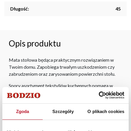
Długość:
45
Opis produktu
Mata stołowa będąca praktycznym rozwiązaniem w
Twoim domu. Zapobiega trwałym uszkodzeniom czy
zabrudzeniom oraz zarysowaniom powierzchni stołu.
Spory asortyment tekstyliów kuchennych pomaga w
gotowaniu przez cały rok. Maty stołowe, ścierki,
fartuchy oraz łapki do garnków pozwolą szybko i
skutecznie nadać kuchni nowych kolorów.
Zgoda
Szczegóły
O plikach cookies
W każdym z salonów mebli Bodzio oferujemy pomoc w
aranżacji mebli, a nasi pracownicy z wykorzystaniem