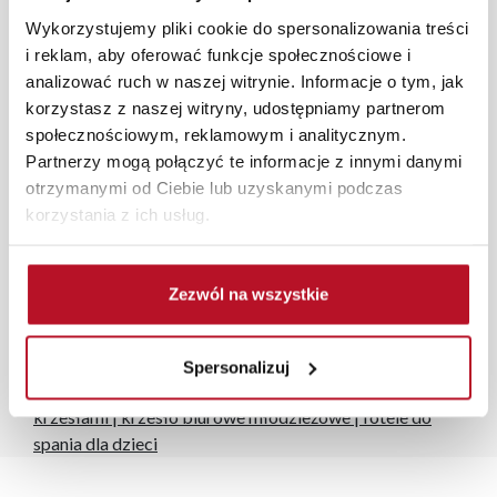
roboczych, również na terenie całego kraju. Wszystkie
Wykorzystujemy pliki cookie do spersonalizowania treści
zamówienia powyżej 1000 zł dostarczamy gratis
i reklam, aby oferować funkcje społecznościowe i
niezależnie od miejsca złożenia zamówienia.
analizować ruch w naszej witrynie. Informacje o tym, jak
korzystasz z naszej witryny, udostępniamy partnerom
społecznościowym, reklamowym i analitycznym.
Partnerzy mogą połączyć te informacje z innymi danymi
otrzymanymi od Ciebie lub uzyskanymi podczas
korzystania z ich usług.
Zdjęcia produktów mają charakter poglądowy.
Rzeczywiste kolory i struktura materiałów mogą różnić
się od widocznych na ekranie, zależnie od ustawień
Zezwól na wszystkie
monitora, rodzaju wyświetlacza i oświetlenia.
Popularne wyszukania:
Spersonalizuj
stół w kuchni
|
stół rozkładany
|
stół rozkładany z
krzesłami
|
krzesło biurowe młodzieżowe
|
fotele do
spania dla dzieci