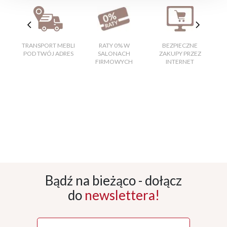
TRANSPORT MEBLI
RATY 0% W
BEZPIECZNE
W
POD TWÓJ ADRES
SALONACH
ZAKUPY PRZEZ
FIRMOWYCH
INTERNET
Bądź na bieżąco - dołącz
do
newslettera!