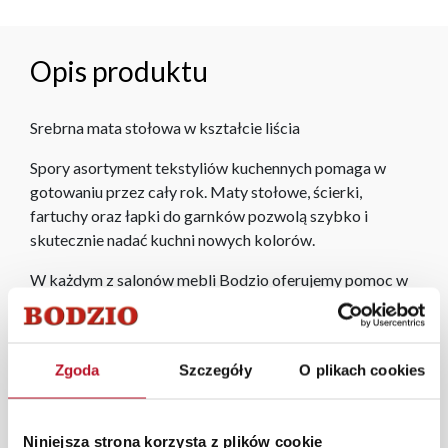
Opis produktu
Srebrna mata stołowa w kształcie liścia
Spory asortyment tekstyliów kuchennych pomaga w
gotowaniu przez cały rok. Maty stołowe, ścierki,
fartuchy oraz łapki do garnków pozwolą szybko i
skutecznie nadać kuchni nowych kolorów.
W każdym z salonów mebli Bodzio oferujemy pomoc w
aranżacji mebli, a nasi pracownicy z wykorzystaniem
programu Planer 3D bezpłatnie zaprojektują i
przygotują kompleksową wizualizację Państwa
Zgoda
Szczegóły
O plikach cookies
pomieszczenia wraz z wyceną. Każde zamówienie
złożone w sklepie stacjonarnym dostarczymy do 3 dni
roboczych na terenie całej Polski. W przypadku
Niniejsza strona korzysta z plików cookie
zamówień internetowych czas dostawy wynosi do 5 dni