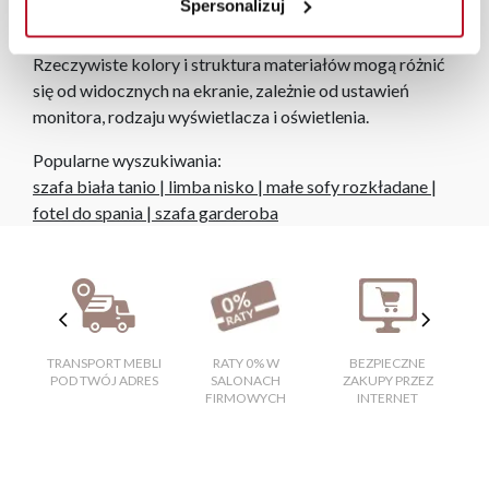
Spersonalizuj
Zdjęcia produktów mają charakter poglądowy.
Rzeczywiste kolory i struktura materiałów mogą różnić
się od widocznych na ekranie, zależnie od ustawień
monitora, rodzaju wyświetlacza i oświetlenia.
Popularne wyszukiwania:
szafa biała tanio
|
limba nisko
|
małe sofy rozkładane
|
fotel do spania
|
szafa garderoba
TRANSPORT MEBLI
RATY 0% W
BEZPIECZNE
W
POD TWÓJ ADRES
SALONACH
ZAKUPY PRZEZ
FIRMOWYCH
INTERNET