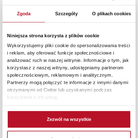
Zgoda
Szczegóły
O plikach cookies
Szklanka wysoka (350ml) z kolekcji Stello.
Szkło kuchenne dostępne w ofercie Fabryki Mebli
BODZIO to atrakcyjne wyroby najwyższej jakości w
Niniejsza strona korzysta z plików cookie
przystępnych cenach, które świetnie sprawdzaję się w
Wykorzystujemy pliki cookie do spersonalizowania treści
Twoim domu.
i reklam, aby oferować funkcje społecznościowe i
analizować ruch w naszej witrynie. Informacje o tym, jak
W każdym z salonów mebli Bodzio oferujemy pomoc w
korzystasz z naszej witryny, udostępniamy partnerom
aranżacji mebli, a nasi pracownicy z wykorzystaniem
społecznościowym, reklamowym i analitycznym.
programu Planer 3D bezpłatnie zaprojektują i
Partnerzy mogą połączyć te informacje z innymi danymi
przygotują kompleksową wizualizację Państwa
otrzymanymi od Ciebie lub uzyskanymi podczas
pomieszczenia wraz z wyceną. Każde zamówienie
korzystania z ich usług.
złożone w sklepie stacjonarnym dostarczymy do 3 dni
roboczych na terenie całej Polski. W przypadku
zamówień internetowych czas dostawy wynosi do 5 dni
Zezwól na wszystkie
roboczych, również na terenie całego kraju. Wszystkie
zamówienia powyżej 1000 zł dostarczamy gratis
niezależnie od miejsca złożenia zamówienia.