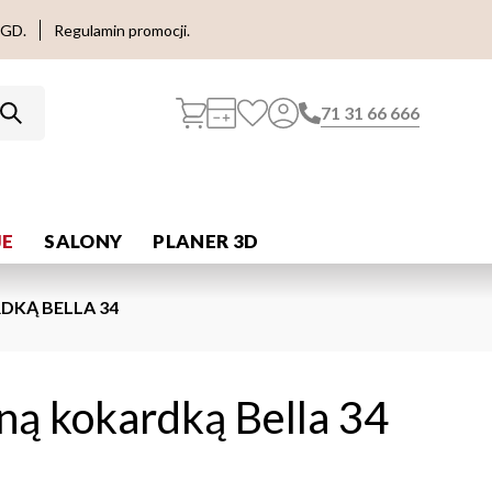
AGD.
Regulamin promocji.
71 31 66 666
E
SALONY
PLANER 3D
DKĄ BELLA 34
ną kokardką Bella 34