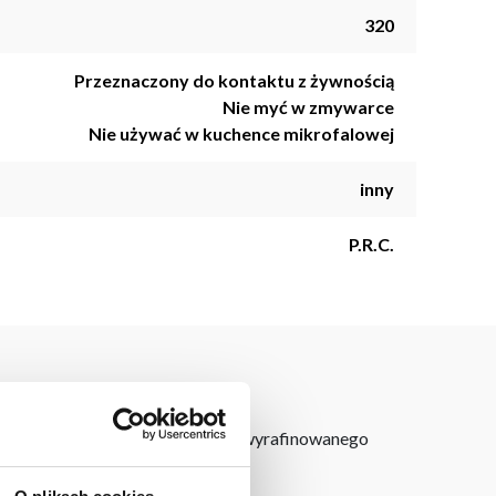
320
Przeznaczony do kontaktu z żywnością
Nie myć w zmywarce
Nie używać w kuchence mikrofalowej
inny
P.R.C.
, która nadaje mu nowoczesnego i wyrafinowanego
ie.