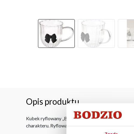
Opis produktu
Kubek ryflowany „BELLA”-34 to elegancki i stylowy
charakteru. Ryflowana struktura szkła podkreśla jeg