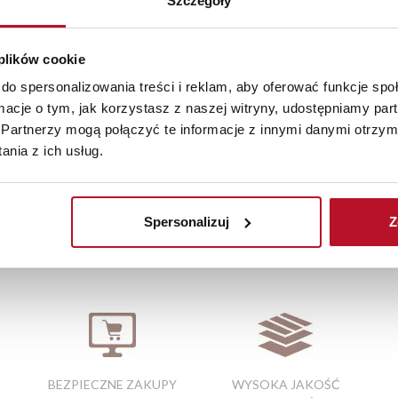
Szczegóły
kcent podczas spotkań przy kawie czy herbacie. Wygodny uchwyt 
prawdzi się na kawę, herbatę lub kakao.
 plików cookie
i funkcjonalności – doskonały wybór do stylowej kuchni.
do spersonalizowania treści i reklam, aby oferować funkcje sp
ormacje o tym, jak korzystasz z naszej witryny, udostępniamy p
starczymy do 3 dni roboczych na terenie całej Polski. W przypa
Partnerzy mogą połączyć te informacje z innymi danymi otrzym
szystkie zamówienia powyżej 1000 zł dostarczamy gratis niezależn
nia z ich usług.
iste kolory i struktura materiałów mogą różnić się od widocznyc
Spersonalizuj
Z
 kuchennego
|
biało szare meble kuchenne
|
blat na wymiar
BEZPIECZNE ZAKUPY
WYSOKA JAKOŚĆ