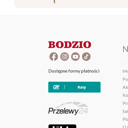
N
Dostępne formy płatności
Me
Po
Ak
Ko
Pr
Sa
Pl
O 