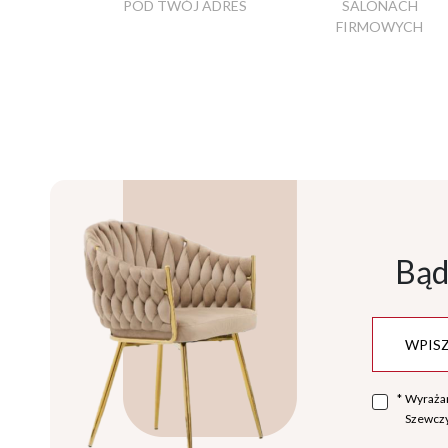
POD TWÓJ ADRES
SALONACH
FIRMOWYCH
Bąd
*
Wyraża
Szewczy