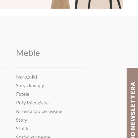
Meble
Narożniki
Sofy i kanapy
Fotele
Pufy i siedziska
Krzesła tapicerowane
Stoły
Stoliki
Szafki kuchenne