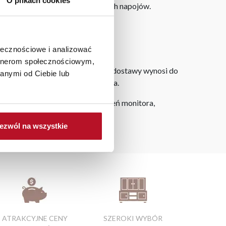
O plikach cookies
zapewnia komfort picia ulubionych napojów.
ołecznościowe i analizować
artnerom społecznościowym,
dku zamówień internetowych czas dostawy wynosi do
anymi od Ciebie lub
ie od miejsca złożenia zamówienia.
h na ekranie, zależnie od ustawień monitora,
ezwól na wszystkie
ATRAKCYJNE CENY
SZEROKI WYBÓR