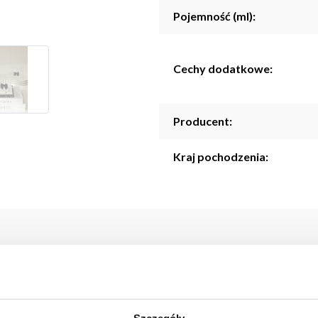
Pojemność (ml):
Cechy dodatkowe:
Producent:
Kraj pochodzenia:
 element zastawy, wyróżniający się dekoracyjną czarną kokardką
o estetykę i sprawia, że kubek prezentuje się wyjątkowo efektown