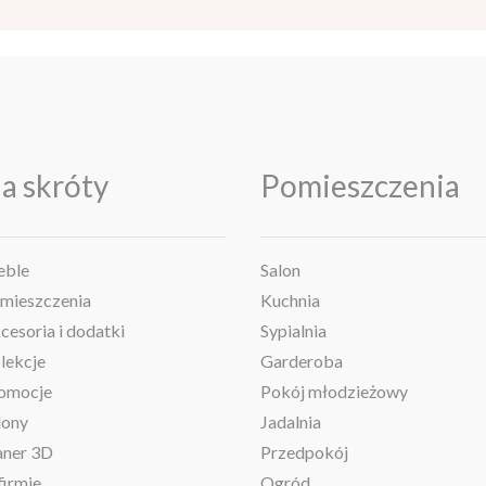
a skróty
Pomieszczenia
ble
Salon
mieszczenia
Kuchnia
cesoria i dodatki
Sypialnia
lekcje
Garderoba
omocje
Pokój młodzieżowy
lony
Jadalnia
aner 3D
Przedpokój
firmie
Ogród