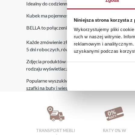
Zgoda
Idealny do codziennego użytku oraz jako stylowy a
Kubek ma pojemność 320 ml, dzięki czemu świetnie s
Niniejsza strona korzysta z
BELLA to połączenie elegancji, nowoczesnego detalu 
Wykorzystujemy pliki cookie 
ruch w naszej witrynie. Inf
Każde zmówienie złożone w sklepie stacjonarnym do
reklamowym i analitycznym. 
5 dni roboczych, również na terenie całego kraju. W
uzyskanymi podczas korzysta
Zdjęcia produktów mają charakter poglądowy. Rzeczyw
rodzaju wyświetlacza i oświetlenia.
Popularne wyszukiwania:
szafki na buty i wieszaki
|
łóżka łódź
|
biurko z blatu
TRANSPORT MEBLI
RATY 0% W