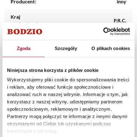
Producent:
inny
Kraj
P.R.C.
pochodzenia:
Zgoda
Szczegóły
O plikach cookies
Opis produktu
Niniejsza strona korzysta z plików cookie
Talerz deserowy Animal o średnicy 19 cm w kolorze
Wykorzystujemy pliki cookie do spersonalizowania treści
czarnym i białym z motywem panterki to elegancki
i reklam, aby oferować funkcje społecznościowe i
dodatek do serwowania deserów i przystawek.
analizować ruch w naszej witrynie. Informacje o tym, jak
Wykonany z wysokiej jakości porcelany, talerz łączy
korzystasz z naszej witryny, udostępniamy partnerom
wytrzymałość z nowoczesnym designem. Wyrazisty
społecznościowym, reklamowym i analitycznym.
motyw panterki nadaje talerzowi unikalny charakter,
Partnerzy mogą połączyć te informacje z innymi danymi
idealnie pasując do zarówno codziennych, jak i
otrzymanymi od Ciebie lub uzyskanymi podczas
wyjątkowych okazji.
korzystania z ich usług.