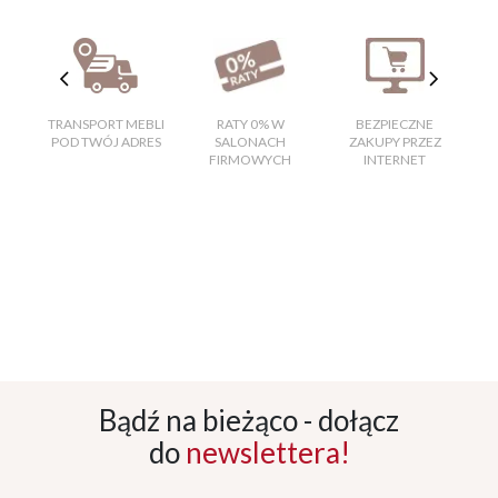
TRANSPORT MEBLI
RATY 0% W
BEZPIECZNE
W
POD TWÓJ ADRES
SALONACH
ZAKUPY PRZEZ
FIRMOWYCH
INTERNET
Bądź na bieżąco - dołącz
do
newslettera!