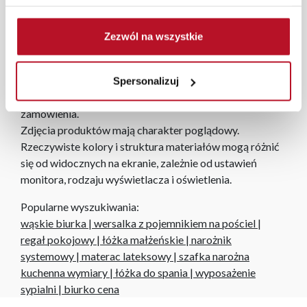
Każde zmówienie złożone w sklepie stacjonarnym
dostarczymy do 3 dni roboczych na terenie całej Polski.
Zezwól na wszystkie
W przypadku zamówień internetowych czas dostawy
wynosi do 5 dni roboczych, również na terenie całego
kraju. Wszystkie zamówienia powyżej 1000 zł
Spersonalizuj
dostarczamy gratis niezależnie od miejsca złożenia
zamówienia.
Zdjęcia produktów mają charakter poglądowy.
Rzeczywiste kolory i struktura materiałów mogą różnić
się od widocznych na ekranie, zależnie od ustawień
monitora, rodzaju wyświetlacza i oświetlenia.
Popularne wyszukiwania:
wąskie biurka
|
wersalka z pojemnikiem na pościel
|
regał pokojowy
|
łóżka małżeńskie
|
narożnik
systemowy
|
materac lateksowy
|
szafka narożna
kuchenna wymiary
|
łóżka do spania
|
wyposażenie
sypialni
|
biurko cena