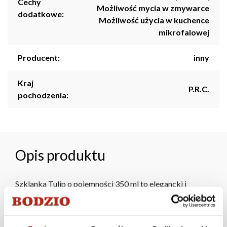
Cechy
Możliwość mycia w zmywarce
dodatkowe:
Możliwość użycia w kuchence
mikrofalowej
Producent:
inny
Kraj
P.R.C.
pochodzenia:
Opis produktu
Szklanka Tulip o pojemności 350 ml to elegancki i
uniwersalny element zastawy stołowej. Idealna do
serwowania wody, soków, drinków czy innych napojów.
Jej klasyczny design i subtelny kształt sprawiają, że