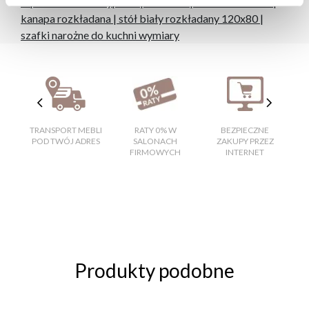
tapicerowane do sypialni
|
ławostół
|
kuchnia narożna
|
kanapa rozkładana
|
stół biały rozkładany 120x80
|
szafki narożne do kuchni wymiary
TRANSPORT MEBLI
RATY 0% W
BEZPIECZNE
W
POD TWÓJ ADRES
SALONACH
ZAKUPY PRZEZ
FIRMOWYCH
INTERNET
Produkty podobne