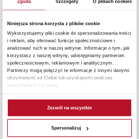
Zgoda
Szczegóły
O plikach cookies
świetnie komponuje się zarówno w codziennym
użytkowaniu, jak i podczas wyjątkowych okazji.
Niniejsza strona korzysta z plików cookie
Każde zmówienie złożone w sklepie stacjonarnym
dostarczymy do 3 dni roboczych na terenie całej Polski.
Wykorzystujemy pliki cookie do spersonalizowania treści
W przypadku zamówień internetowych czas dostawy
i reklam, aby oferować funkcje społecznościowe i
wynosi do 5 dni roboczych, również na terenie całego
analizować ruch w naszej witrynie. Informacje o tym, jak
kraju. Wszystkie zamówienia powyżej 1000 zł
korzystasz z naszej witryny, udostępniamy partnerom
dostarczamy gratis niezależnie od miejsca złożenia
społecznościowym, reklamowym i analitycznym.
zamówienia.
Partnerzy mogą połączyć te informacje z innymi danymi
otrzymanymi od Ciebie lub uzyskanymi podczas
Zdjęcia produktów mają charakter poglądowy.
korzystania z ich usług.
Rzeczywiste kolory i struktura materiałów mogą różnić
się od widocznych na ekranie, zależnie od ustawień
monitora, rodzaju wyświetlacza i oświetlenia.
Zezwól na wszystkie
Popularne wyszukiwania:
szafki kontenerki
|
duże szafy z lustrem
|
garderoba
|
Spersonalizuj
szafa przesuwna z lustrem na wymiar
|
lozka