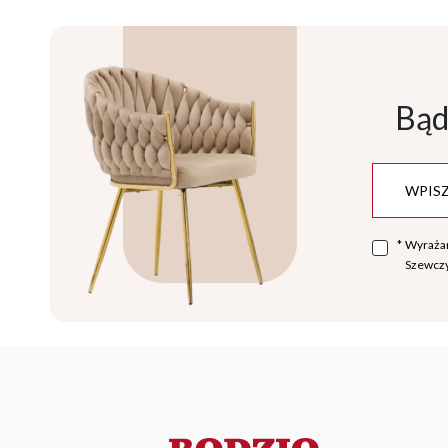
Bąd
*
Wyraża
Szewczy