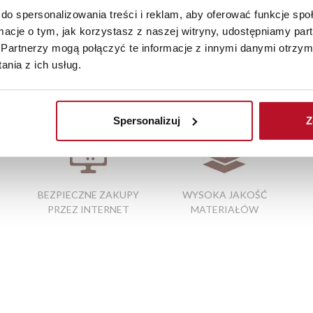
zamówienia.
do spersonalizowania treści i reklam, aby oferować funkcje sp
ormacje o tym, jak korzystasz z naszej witryny, udostępniamy p
iste kolory i struktura materiałów mogą różnić się od widocznyc
Partnerzy mogą połączyć te informacje z innymi danymi otrzym
nia z ich usług.
p meblowy warszawa
|
sofa 2 osobowa rozkładana
|
materace do 
Spersonalizuj
Z
BEZPIECZNE ZAKUPY
WYSOKA JAKOŚĆ
PRZEZ INTERNET
MATERIAŁÓW