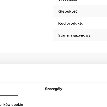
Głębokość
Kod produktu
Stan magazynowy
 kolekcji LAVIO został wykonany z wysokiej jakości materiałów i
z w kuchni, salonie, a nawet sypialni oraz łazience.
Szczegóły
aranżacji mebli, a nasi pracownicy z wykorzystaniem programu P
az z wyceną. Każde zamówienie złożone w sklepie stacjonarnym d
stawy wynosi do 5 dni roboczych, również na terenie całego kra
 plików cookie