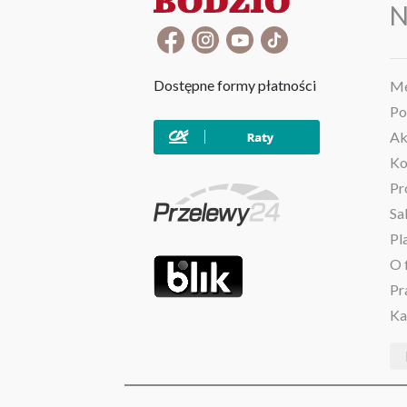
N
Dostępne formy płatności
Me
Po
Ak
Ko
Pr
Sa
Pl
O 
Pr
Ka