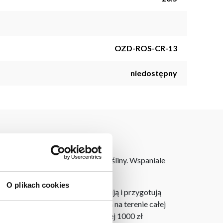
OZD-ROS-CR-13
niedostępny
mitujących wygląd prawdziwej rośliny. Wspaniale
O plikach cookies
laner 3D bezpłatnie zaprojektują i przygotują
ostarczymy do 3 dni roboczych na terenie całej
ju. Wszystkie zamówienia powyżej 1000 zł