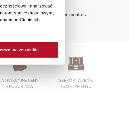
ołecznościowe i analizować
artnerom społecznościowym,
h na ekranie, zależnie od ustawień monitora,
anymi od Ciebie lub
łóżek
ezwól na wszystkie
ATRAKCYJNE CENY
SZEROKI WYBÓR
PRODUKTÓW
ASORTYMENTU