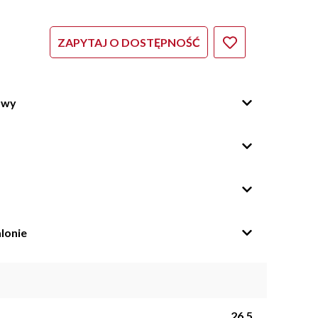
ZAPYTAJ O DOSTĘPNOŚĆ
owy
lonie
26.5