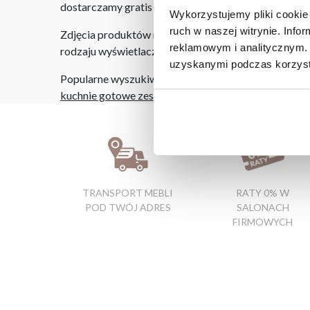
dostarczamy gratis niezależnie od miejsca złożenia 
Wykorzystujemy pliki cookie 
ruch w naszej witrynie. Inf
Zdjęcia produktów mają charakter poglądowy. Rzeczyw
reklamowym i analitycznym. 
rodzaju wyświetlacza i oświetlenia.
uzyskanymi podczas korzysta
Popularne wyszukiwania:
kuchnie gotowe zestawy
|
fotel z funkcją relax
|
skle
TRANSPORT MEBLI
RATY 0% W
POD TWÓJ ADRES
SALONACH
FIRMOWYCH