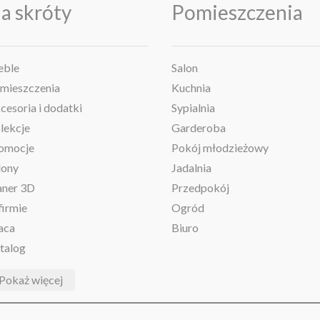
a skróty
Pomieszczenia
ble
Salon
mieszczenia
Kuchnia
cesoria i dodatki
Sypialnia
lekcje
Garderoba
omocje
Pokój młodzieżowy
lony
Jadalnia
aner 3D
Przedpokój
firmie
Ogród
aca
Biuro
talog
Pokaż więcej