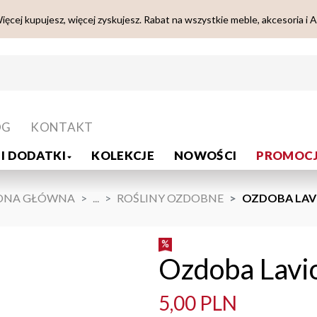
ięcej kupujesz, więcej zyskujesz. Rabat na wszystkie meble, akcesoria i 
OG
KONTAKT
I DODATKI
KOLEKCJE
NOWOŚCI
PROMOCJ
ONA GŁÓWNA
...
ROŚLINY OZDOBNE
OZDOBA LAVI
Ozdoba Lavi
5,00 PLN