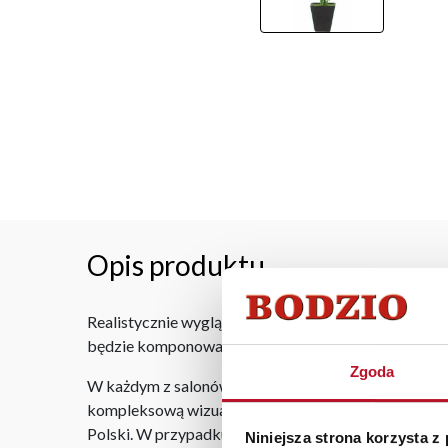
Opis produktu
Realistycznie wyglądający sztuczny kwiat ozdobny z
będzie komponował się z dodatkami wyposażenia wnętr
Zgoda
W każdym z salonów mebli Bodzio oferujemy pomoc w 
kompleksową wizualizację Państwa pomieszczenia wr
Polski. W przypadku zamówień internetowych czas do
Niniejsza strona korzysta z