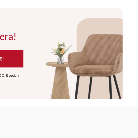
era!
Ę !
ZIO Bogdan