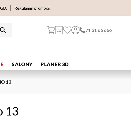
AGD.
Regulamin promocji.
71 31 66 666
E
SALONY
PLANER 3D
O 13
o 13