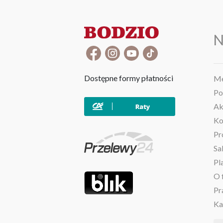
N
Dostępne formy płatności
Me
Po
Ak
Ko
Pr
Sa
Pl
O 
Pr
Ka