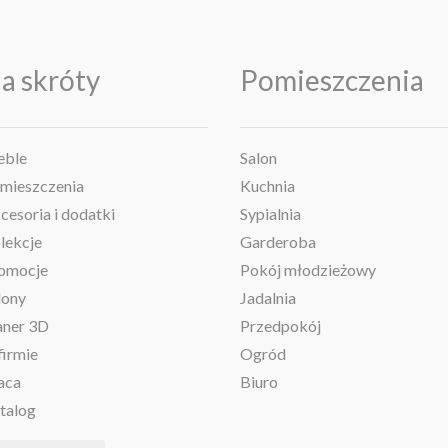
a skróty
Pomieszczenia
ble
Salon
mieszczenia
Kuchnia
cesoria i dodatki
Sypialnia
lekcje
Garderoba
omocje
Pokój młodzieżowy
lony
Jadalnia
aner 3D
Przedpokój
firmie
Ogród
aca
Biuro
talog