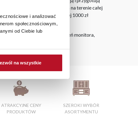
laner 3D bezpłatnie zaprojektują i przygotują
ostarczymy do 3 dni roboczych na terenie całej
ju. Wszystkie zamówienia powyżej 1000 zł
ołecznościowe i analizować
artnerom społecznościowym,
anymi od Ciebie lub
h na ekranie, zależnie od ustawień monitora,
ów
ezwól na wszystkie
ATRAKCYJNE CENY
SZEROKI WYBÓR
PRODUKTÓW
ASORTYMENTU