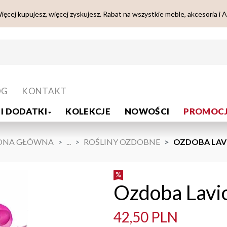
ięcej kupujesz, więcej zyskujesz. Rabat na wszystkie meble, akcesoria i 
OG
KONTAKT
I DODATKI
KOLEKCJE
NOWOŚCI
PROMOCJ
ONA GŁÓWNA
...
ROŚLINY OZDOBNE
OZDOBA LAVI
Ozdoba Lavi
42,50 PLN