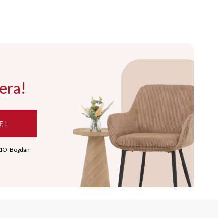
era!
Ę !
ZIO Bogdan