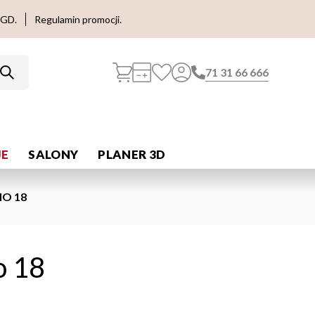
AGD.
Regulamin promocji.
71 31 66 666
E
SALONY
PLANER 3D
O 18
o 18