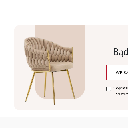
Bąd
*
Wyraża
Szewczy