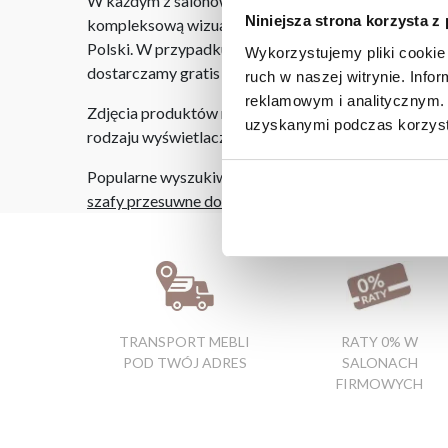
W każdym z salonów mebli Bodzio oferujemy pomoc w 
Niniejsza strona korzysta z
kompleksową wizualizację Państwa pomieszczenia wr
Polski. W przypadku zamówień internetowych czas do
Wykorzystujemy pliki cookie 
dostarczamy gratis niezależnie od miejsca złożenia 
ruch w naszej witrynie. Inf
reklamowym i analitycznym. 
Zdjęcia produktów mają charakter poglądowy. Rzeczyw
uzyskanymi podczas korzysta
rodzaju wyświetlacza i oświetlenia.
Popularne wyszukiwania:
szafy przesuwne do sypialni
|
komody narożne
|
duże 
TRANSPORT MEBLI
RATY 0% W
POD TWÓJ ADRES
SALONACH
FIRMOWYCH