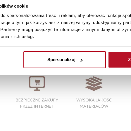
aranżacji mebli, a nasi pracownicy z wykorzystaniem programu P
 plików cookie
az z wyceną. Każde zamówienie złożone w sklepie stacjonarnym d
stawy wynosi do 5 dni roboczych, również na terenie całego kra
do spersonalizowania treści i reklam, aby oferować funkcje sp
zamówienia.
ormacje o tym, jak korzystasz z naszej witryny, udostępniamy p
Partnerzy mogą połączyć te informacje z innymi danymi otrzym
iste kolory i struktura materiałów mogą różnić się od widocznyc
nia z ich usług.
szafki na buty
|
sklepy meblowe kraków
|
sklepy z meblami krak
Spersonalizuj
Z
BEZPIECZNE ZAKUPY
WYSOKA JAKOŚĆ
PRZEZ INTERNET
MATERIAŁÓW