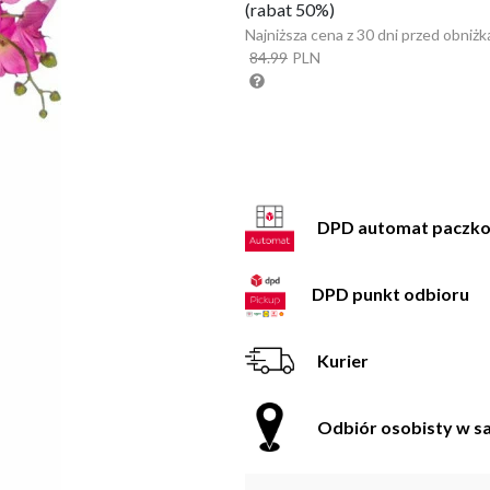
(rabat 50%)
Najniższa cena z 30 dni przed obniżk
84.99
PLN
DPD automat paczk
DPD punkt odbioru
Kurier
Odbiór osobisty w sa