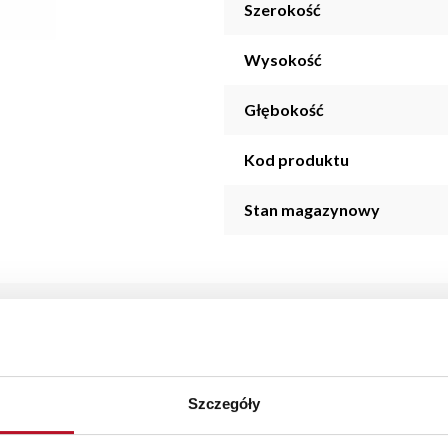
Szerokość
Wysokość
Głębokość
Kod produktu
Stan magazynowy
 kolekcji LAVIO został wykonany z wysokiej jakości materiałów i
Szczegóły
z w kuchni, salonie, a nawet sypialni oraz łazience.