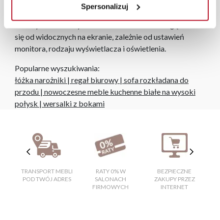
Spersonalizuj
Zdjęcia produktów mają charakter poglądowy.
Rzeczywiste kolory i struktura materiałów mogą różnić
się od widocznych na ekranie, zależnie od ustawień
monitora, rodzaju wyświetlacza i oświetlenia.
Popularne wyszukiwania:
łóżka narożniki
|
regał biurowy
|
sofa rozkładana do
przodu
|
nowoczesne meble kuchenne białe na wysoki
połysk
|
wersalki z bokami
TRANSPORT MEBLI
RATY 0% W
BEZPIECZNE
W
POD TWÓJ ADRES
SALONACH
ZAKUPY PRZEZ
FIRMOWYCH
INTERNET