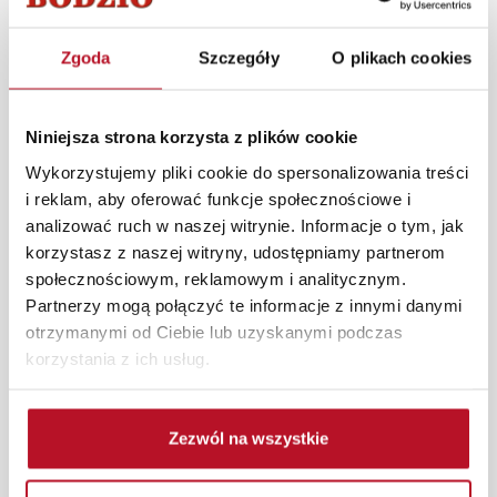
Realistycznie wyglądający sztuczny kwiat ozdobny z
Zgoda
Szczegóły
O plikach cookies
kolekcji LAVIO został wykonany z wysokiej jakości
materiałów imitujących wygląd prawdziwej rośliny.
Wspaniale będzie komponował się z dodatkami
Niniejsza strona korzysta z plików cookie
wyposażenia wnętrz w kuchni, salonie, a nawet sypialni
oraz łazience.
Wykorzystujemy pliki cookie do spersonalizowania treści
i reklam, aby oferować funkcje społecznościowe i
W każdym z salonów mebli Bodzio oferujemy pomoc w
analizować ruch w naszej witrynie. Informacje o tym, jak
aranżacji mebli, a nasi pracownicy z wykorzystaniem
korzystasz z naszej witryny, udostępniamy partnerom
programu Planer 3D bezpłatnie zaprojektują i
społecznościowym, reklamowym i analitycznym.
przygotują kompleksową wizualizację Państwa
Partnerzy mogą połączyć te informacje z innymi danymi
pomieszczenia wraz z wyceną. Każde zamówienie
otrzymanymi od Ciebie lub uzyskanymi podczas
złożone w sklepie stacjonarnym dostarczymy do 3 dni
korzystania z ich usług.
roboczych na terenie całej Polski. W przypadku
zamówień internetowych czas dostawy wynosi do 5 dni
roboczych, również na terenie całego kraju. Wszystkie
Zezwól na wszystkie
zamówienia powyżej 1000 zł dostarczamy gratis
niezależnie od miejsca złożenia zamówienia.