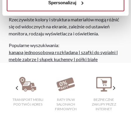
niezależnie od miejsca złożenia zamówienia.
Spersonalizuj
Zdjęcia produktów mają charakter poglądowy.
Rzeczywiste kolory i struktura materiałów mogą różnić
się od widocznych na ekranie, zależnie od ustawień
monitora, rodzaju wyświetlacza i oświetlenia.
Popularne wyszukiwania:
kanapa jednoosobowa rozkładana
|
szafki do sypialni
|
meble zabrze
|
słupek kuchenny
|
półki białe
TRANSPORT MEBLI
RATY 0% W
BEZPIECZNE
W
POD TWÓJ ADRES
SALONACH
ZAKUPY PRZEZ
FIRMOWYCH
INTERNET