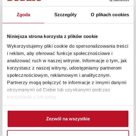
Zgoda
Szczegóły
O plikach cookies
Realistycznie wyglądająca sztuczna trawa ozdobna z
kolekcji Fiores została wykonana z wysokiej jakości
materiałów imitujących wygląd prawdziwej rośliny.
Niniejsza strona korzysta z plików cookie
Wspaniale będzie komponowała się z dodatkami
wyposażenia wnętrz w kuchni, salonie, a nawet sypialni
Wykorzystujemy pliki cookie do spersonalizowania treści
oraz łazience.
i reklam, aby oferować funkcje społecznościowe i
analizować ruch w naszej witrynie. Informacje o tym, jak
W każdym z salonów mebli Bodzio oferujemy pomoc w
korzystasz z naszej witryny, udostępniamy partnerom
aranżacji mebli, a nasi pracownicy z wykorzystaniem
społecznościowym, reklamowym i analitycznym.
programu Planer 3D bezpłatnie zaprojektują i
Partnerzy mogą połączyć te informacje z innymi danymi
przygotują kompleksową wizualizację Państwa
otrzymanymi od Ciebie lub uzyskanymi podczas
pomieszczenia wraz z wyceną. Każde zamówienie
korzystania z ich usług.
złożone w sklepie stacjonarnym dostarczymy do 3 dni
roboczych na terenie całej Polski. W przypadku
zamówień internetowych czas dostawy wynosi do 5 dni
Zezwól na wszystkie
roboczych, również na terenie całego kraju. Wszystkie
zamówienia powyżej 1000 zł dostarczamy gratis