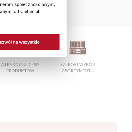
artnerom społecznościowym,
anymi od Ciebie lub
zedpokoju
|
fotel leniuch
ezwól na wszystkie
ATRAKCYJNE CENY
SZEROKI WYBÓR
PRODUKTÓW
ASORTYMENTU