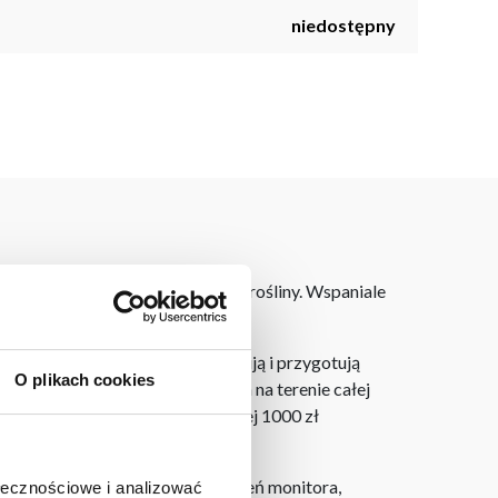
niedostępny
 imitujących wygląd prawdziwej rośliny. Wspaniale
laner 3D bezpłatnie zaprojektują i przygotują
O plikach cookies
ostarczymy do 3 dni roboczych na terenie całej
ju. Wszystkie zamówienia powyżej 1000 zł
h na ekranie, zależnie od ustawień monitora,
ołecznościowe i analizować