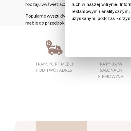
rodzaju wyświetlacza i oświetlenia.
ruch w naszej witrynie. Inf
reklamowym i analitycznym. 
Popularne wyszukiwania:
uzyskanymi podczas korzysta
meble do przedpokoju z siedziskiem
|
meble młodzi
TRANSPORT MEBLI
RATY 0% W
POD TWÓJ ADRES
SALONACH
FIRMOWYCH