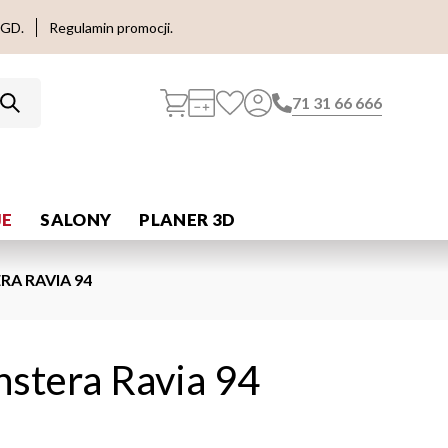
AGD.
Regulamin promocji.
71 31 66 666
E
SALONY
PLANER 3D
A RAVIA 94
stera Ravia 94