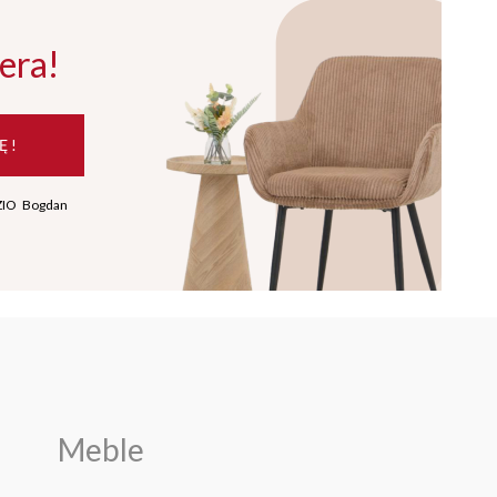
era!
Ę !
ZIO Bogdan
Meble