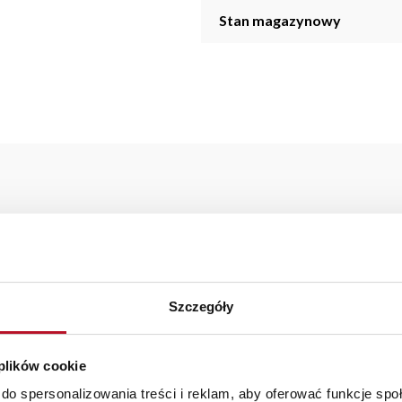
Stan magazynowy
 z kolekcji RAVIA została wykonana z wysokiej jakości materiałów
rz w kuchni, salonie, a nawet sypialni oraz łazience.
aranżacji mebli, a nasi pracownicy z wykorzystaniem programu P
Szczegóły
az z wyceną. Każde zamówienie złożone w sklepie stacjonarnym d
stawy wynosi do 5 dni roboczych, również na terenie całego kra
zamówienia.
 plików cookie
iste kolory i struktura materiałów mogą różnić się od widocznyc
do spersonalizowania treści i reklam, aby oferować funkcje sp