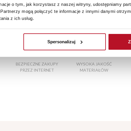
ormacje o tym, jak korzystasz z naszej witryny, udostępniamy p
Partnerzy mogą połączyć te informacje z innymi danymi otrzym
nia z ich usług.
eżowe chłopięce
|
nowoczesne wersalki
|
wieszak z lustrem do pr
Spersonalizuj
Z
BEZPIECZNE ZAKUPY
WYSOKA JAKOŚĆ
PRZEZ INTERNET
MATERIAŁÓW