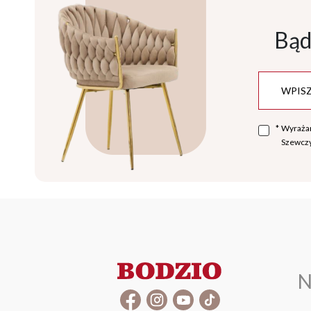
Bąd
*
Wyraża
Szewczy
N