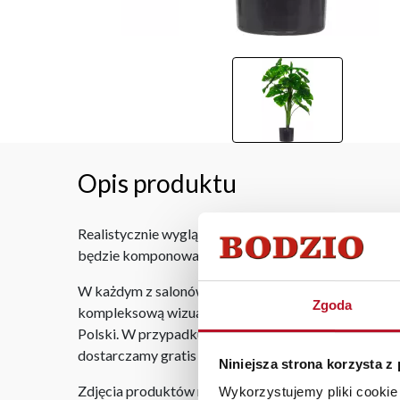
Opis produktu
Realistycznie wyglądająca sztuczna roślina ozdobna
będzie komponowała się z dodatkami wyposażenia wnęt
W każdym z salonów mebli Bodzio oferujemy pomoc w 
Zgoda
kompleksową wizualizację Państwa pomieszczenia wr
Polski. W przypadku zamówień internetowych czas do
dostarczamy gratis niezależnie od miejsca złożenia 
Niniejsza strona korzysta z
Zdjęcia produktów mają charakter poglądowy. Rzeczyw
Wykorzystujemy pliki cookie 