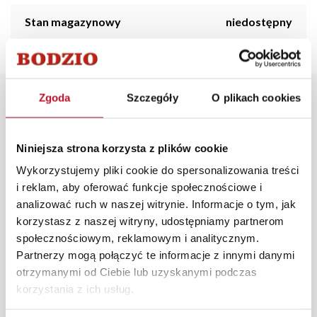
Stan magazynowy
niedostępny
Zgoda
Szczegóły
O plikach cookies
Opis produktu
Realistycznie wyglądająca, sztuczna roślina z kolekcji
Niniejsza strona korzysta z plików cookie
Tasso została wykonana z wysokiej jakości materiałów
Wykorzystujemy pliki cookie do spersonalizowania treści
imitujących wygląd prawdziwej rośliny. Niezwykły
i reklam, aby oferować funkcje społecznościowe i
charakter nadaje jej słomiany koszyk, z którym tworzy
analizować ruch w naszej witrynie. Informacje o tym, jak
doskonałą, nowoczesną kompozycję. Roślina wspaniale
korzystasz z naszej witryny, udostępniamy partnerom
będzie komponowała się z dodatkami wyposażenia
społecznościowym, reklamowym i analitycznym.
wnętrz w kuchni, salonie, a nawet sypialni oraz łazience.
Partnerzy mogą połączyć te informacje z innymi danymi
otrzymanymi od Ciebie lub uzyskanymi podczas
W każdym z salonów mebli Bodzio oferujemy pomoc w
korzystania z ich usług.
aranżacji mebli, a nasi pracownicy z wykorzystaniem
programu Planer 3D bezpłatnie zaprojektują i