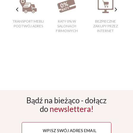
TRANSPORT MEBLI
RATY 0% W
BEZPIECZNE
W
POD TWÓJ ADRES
SALONACH
ZAKUPY PRZEZ
FIRMOWYCH
INTERNET
Bądź na bieżąco - dołącz
do
newslettera!