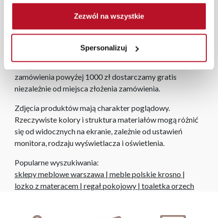
przygotują kompleksową wizualizację Państwa
Zezwól na wszystkie
pomieszczenia wraz z wyceną. Każde zamówienie
złożone w sklepie stacjonarnym dostarczymy do 3 dni
roboczych na terenie całej Polski. W przypadku
Spersonalizuj
zamówień internetowych czas dostawy wynosi do 5 dni
roboczych, również na terenie całego kraju. Wszystkie
zamówienia powyżej 1000 zł dostarczamy gratis
niezależnie od miejsca złożenia zamówienia.
Zdjęcia produktów mają charakter poglądowy.
Rzeczywiste kolory i struktura materiałów mogą różnić
się od widocznych na ekranie, zależnie od ustawień
monitora, rodzaju wyświetlacza i oświetlenia.
Popularne wyszukiwania:
sklepy meblowe warszawa
|
meble polskie krosno
|
lozko z materacem
|
regał pokojowy
|
toaletka orzech