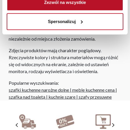
Zezwól na wszystkie
złożone w sklepie stacjonarnym dostarczymy do 3 dni
roboczych na terenie całej Polski. W przypadku
zamówień internetowych czas dostawy wynosi do 5 dni
Spersonalizuj
roboczych, również na terenie całego kraju. Wszystkie
zamówienia powyżej 1000 zł dostarczamy gratis
niezależnie od miejsca złożenia zamówienia.
Zdjęcia produktów mają charakter poglądowy.
Rzeczywiste kolory i struktura materiałów mogą różnić
się od widocznych na ekranie, zależnie od ustawień
monitora, rodzaju wyświetlacza i oświetlenia.
Popularne wyszukiwania:
szafki kuchenne narożne dolne
|
meble kuchenne cena
|
szafka nad toaletą
|
kuchnie szare
|
szafy przesuwne