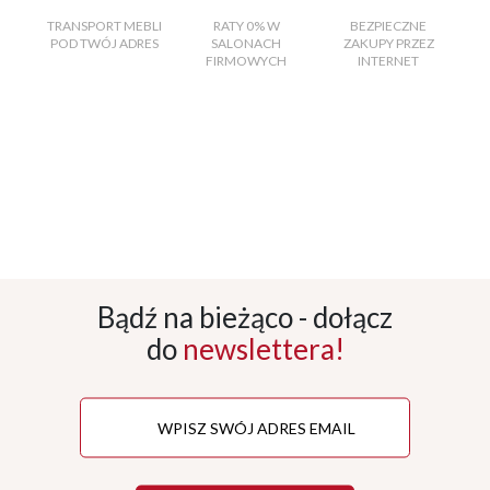
TRANSPORT MEBLI
RATY 0% W
BEZPIECZNE
W
POD TWÓJ ADRES
SALONACH
ZAKUPY PRZEZ
FIRMOWYCH
INTERNET
Bądź na bieżąco - dołącz
do
newslettera!