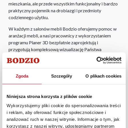
mieszkania, ale przede wszystkim funkcjonalny i bardzo
praktyczny pojemnik na drobiazgi i przedmioty
codziennego użytku.
W każdym z salonów mebli Bodzio oferujemy pomoc w
aranżacji mebli, a nasi pracownicy z wykorzystaniem
programu Planer 3D bezpłatnie zaprojektują i
przygotują kompleksową wizualizację Państwa
pomieszczenia wraz z wyceną. Każde zamówienie
złożone w sklepie stacjonarnym dostarczymy do 3 dni
roboczych na terenie całej Polski. W przypadku
Zgoda
Szczegóły
O plikach cookies
zamówień internetowych czas dostawy wynosi do 5 dni
roboczych, również na terenie całego kraju. Wszystkie
zamówienia powyżej 1000 zł dostarczamy gratis
Niniejsza strona korzysta z plików cookie
niezależnie od miejsca złożenia zamówienia.
Zdjęcia produktów mają charakter poglądowy.
Wykorzystujemy pliki cookie do spersonalizowania treści
Rzeczywiste kolory i struktura materiałów mogą różnić
i reklam, aby oferować funkcje społecznościowe i
się od widocznych na ekranie, zależnie od ustawień
analizować ruch w naszej witrynie. Informacje o tym, jak
monitora, rodzaju wyświetlacza i oświetlenia.
korzystasz z naszej witryny, udostępniamy partnerom