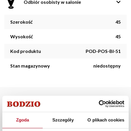
Odbiór osobisty w salonie
Szerokość
45
Wysokość
45
Kod produktu
POD-POS-BI-51
Stan magazynowy
niedostępny
Opis produktu
Poszewka na poduszkę z kolekcji Brilante w kolorze
Zgoda
Szczegóły
O plikach cookies
czarnym - wym. 45x45cm.