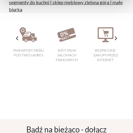
segmenty do kuchni
|
sklep meblowy zielona góra
|
małe
biurka
TRANSPORT MEBLI
RATY 0% W
BEZPIECZNE
W
POD TWÓJ ADRES
SALONACH
ZAKUPY PRZEZ
FIRMOWYCH
INTERNET
Bądź na bieżąco - dołącz