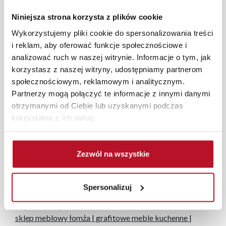
W każdym z salonów mebli Bodzio oferujemy pomoc w
Niniejsza strona korzysta z plików cookie
aranżacji mebli, a nasi pracownicy z wykorzystaniem
programu Planer 3D bezpłatnie zaprojektują i
Wykorzystujemy pliki cookie do spersonalizowania treści
przygotują kompleksową wizualizację Państwa
i reklam, aby oferować funkcje społecznościowe i
pomieszczenia wraz z wyceną. Każde zamówienie
analizować ruch w naszej witrynie. Informacje o tym, jak
złożone w sklepie stacjonarnym dostarczymy do 3 dni
korzystasz z naszej witryny, udostępniamy partnerom
roboczych na terenie całej Polski. W przypadku
społecznościowym, reklamowym i analitycznym.
zamówień internetowych czas dostawy wynosi do 5 dni
Partnerzy mogą połączyć te informacje z innymi danymi
roboczych, również na terenie całego kraju. Wszystkie
otrzymanymi od Ciebie lub uzyskanymi podczas
zamówienia powyżej 1000 zł dostarczamy gratis
korzystania z ich usług.
niezależnie od miejsca złożenia zamówienia.
Zdjęcia produktów mają charakter poglądowy.
Zezwól na wszystkie
Rzeczywiste kolory i struktura materiałów mogą różnić
się od widocznych na ekranie, zależnie od ustawień
monitora, rodzaju wyświetlacza i oświetlenia.
Spersonalizuj
Popularne wyszukiwania:
sklep meblowy łomża
|
grafitowe meble kuchenne
|