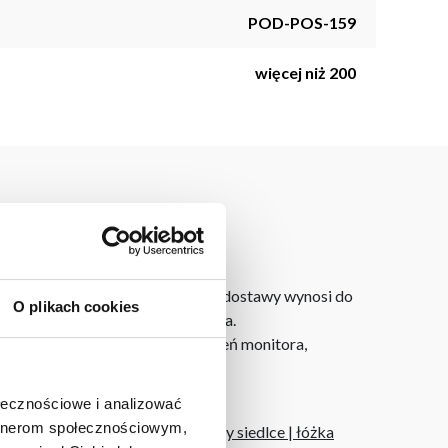
POD-POS-159
więcej niż 200
dku zamówień internetowych czas dostawy wynosi do
O plikach cookies
ie od miejsca złożenia zamówienia.
h na ekranie, zależnie od ustawień monitora,
ołecznościowe i analizować
artnerom społecznościowym,
|
sklepy meblowe
|
sklep meblowy siedlce
|
łóżka