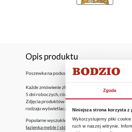
Opis produktu
Poszewka na poduszkę Pires z wielokolorowym wz
Każde zmówienie złożone w sklepie stacjonarnym do
Zgoda
5 dni roboczych, również na terenie całego kraju. W
Zdjęcia produktów mają charakter poglądowy. Rzeczyw
rodzaju wyświetlacza i oświetlenia.
Niniejsza strona korzysta z
Wykorzystujemy pliki cookie 
Popularne wyszukiwania:
ruch w naszej witrynie. Inf
łazienka meble
|
stół kuchenny
|
narożniki szczecin
|