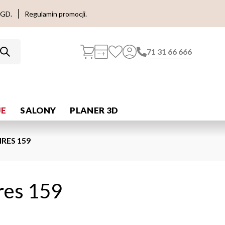
AGD.
Regulamin promocji.
71 31 66 666
E
SALONY
PLANER 3D
RES 159
res 159