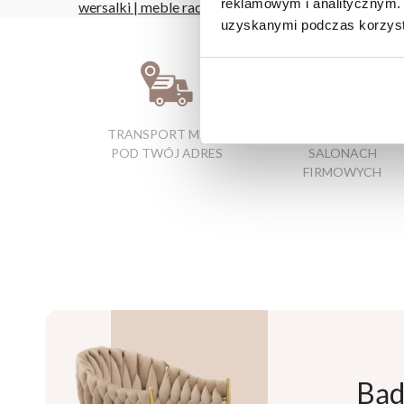
reklamowym i analitycznym. 
wersalki
|
meble radomsko
uzyskanymi podczas korzysta
TRANSPORT MEBLI
RATY 0% W
POD TWÓJ ADRES
SALONACH
FIRMOWYCH
Bąd