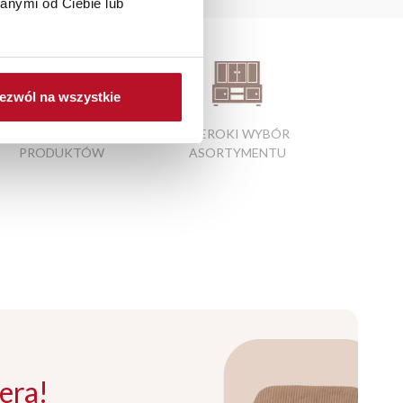
anymi od Ciebie lub
ezwól na wszystkie
ATRAKCYJNE CENY
SZEROKI WYBÓR
PRODUKTÓW
ASORTYMENTU
era!