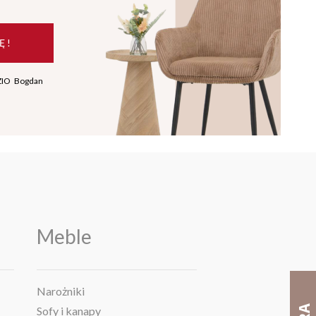
Ę !
ZIO Bogdan
Meble
Narożniki
Sofy i kanapy