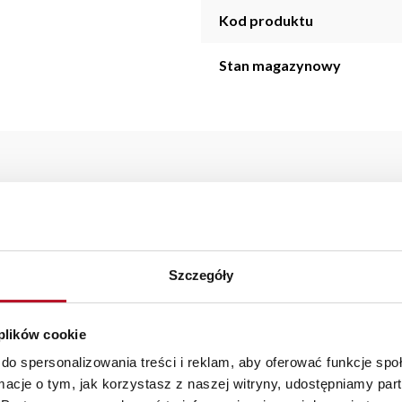
Kod produktu
Stan magazynowy
orem- wym. 45x45cm.
starczymy do 3 dni roboczych na terenie całej Polski. W przypa
Szczegóły
szystkie zamówienia powyżej 1000 zł dostarczamy gratis niezależn
iste kolory i struktura materiałów mogą różnić się od widocznyc
 plików cookie
do spersonalizowania treści i reklam, aby oferować funkcje sp
ormacje o tym, jak korzystasz z naszej witryny, udostępniamy p
fotele jednoosobowe do spania
|
szafka na buty biała
|
regał biały