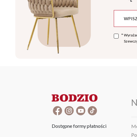
*
Wyraża
Szewczy
N
Dostępne formy płatności
Me
Po