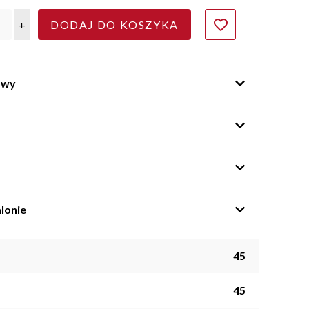
+
DODAJ DO KOSZYKA
owy
lonie
45
45