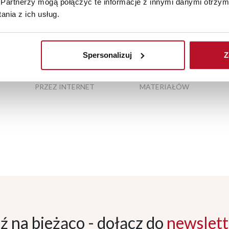
Partnerzy mogą połączyć te informacje z innymi danymi otrzym
nia z ich usług.
Spersonalizuj
Z
BEZPIECZNE ZAKUPY
WYSOKA JAKOŚĆ
PRZEZ INTERNET
MATERIAŁÓW
ź na bieżąco - dołącz
do
newslett