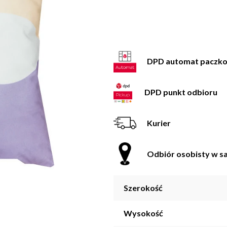
DPD automat paczk
DPD punkt odbioru
Kurier
Odbiór osobisty w sa
Szerokość
Wysokość