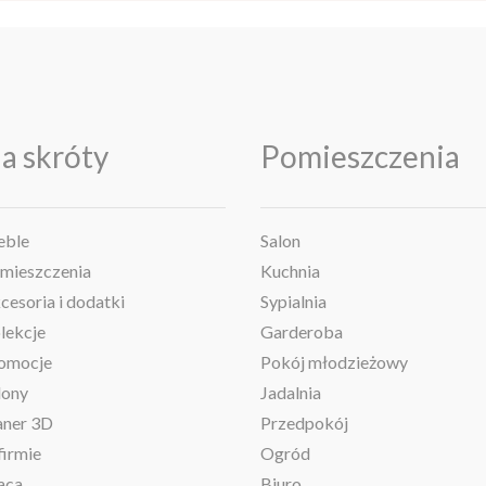
a skróty
Pomieszczenia
ble
Salon
mieszczenia
Kuchnia
cesoria i dodatki
Sypialnia
lekcje
Garderoba
omocje
Pokój młodzieżowy
lony
Jadalnia
aner 3D
Przedpokój
firmie
Ogród
aca
Biuro