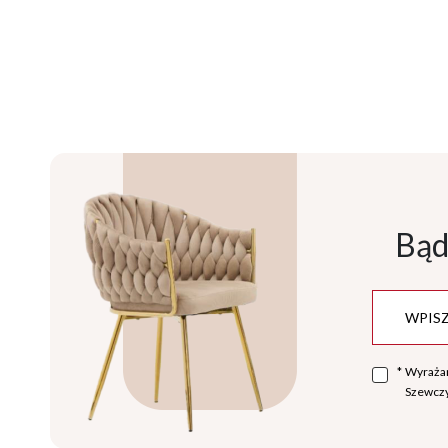
Bąd
*
Wyraża
Szewczy