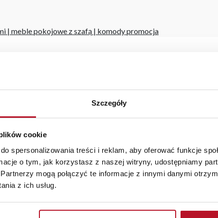
mi
|
meble pokojowe z szafą
|
komody promocja
BEZPIECZNE ZAKUPY
WYSOKA JAKOŚĆ
Szczegóły
PRZEZ INTERNET
MATERIAŁÓW
 plików cookie
do spersonalizowania treści i reklam, aby oferować funkcje sp
ormacje o tym, jak korzystasz z naszej witryny, udostępniamy p
Partnerzy mogą połączyć te informacje z innymi danymi otrzym
Produkty podobne
nia z ich usług.