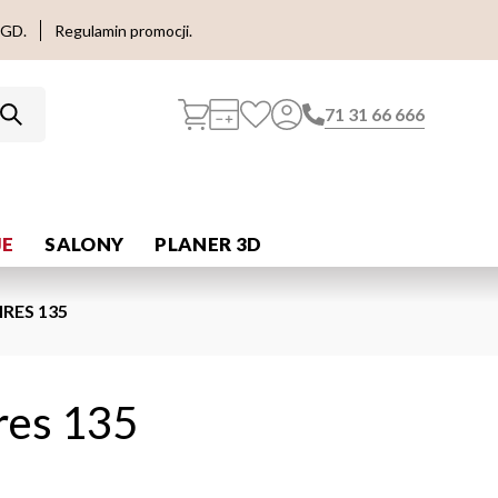
AGD.
Regulamin promocji.
71 31 66 666
E
SALONY
PLANER 3D
RES 135
res 135