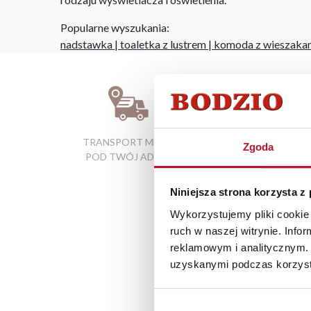
Popularne wyszukania:
nadstawka
|
toaletka z lustrem
|
komoda z wieszaka
TRANSPORT MEBLI
RATY 0% W
Zgoda
POD TWÓJ ADRES
SALONACH
FIRMOWYCH
Niniejsza strona korzysta z
Wykorzystujemy pliki cookie 
ruch w naszej witrynie. Inf
reklamowym i analitycznym. 
uzyskanymi podczas korzysta