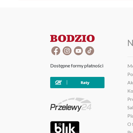
N
Dostępne formy płatności
Me
Po
Ak
Ko
Pr
Sa
Pl
O 
Pr