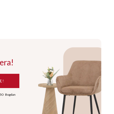
era!
Ę !
ZIO Bogdan