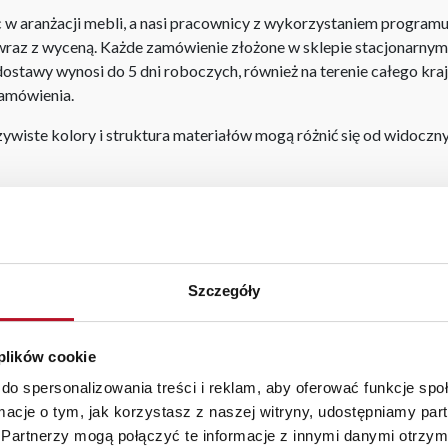
aranżacji mebli, a nasi pracownicy z wykorzystaniem programu P
az z wyceną. Każde zamówienie złożone w sklepie stacjonarnym d
stawy wynosi do 5 dni roboczych, również na terenie całego kra
zamówienia.
iste kolory i struktura materiałów mogą różnić się od widocznyc
enne
|
stoliki młodzieżowe
|
komody białe
Szczegóły
 plików cookie
BEZPIECZNE ZAKUPY
WYSOKA JAKOŚĆ
PRZEZ INTERNET
MATERIAŁÓW
do spersonalizowania treści i reklam, aby oferować funkcje sp
ormacje o tym, jak korzystasz z naszej witryny, udostępniamy p
Partnerzy mogą połączyć te informacje z innymi danymi otrzym