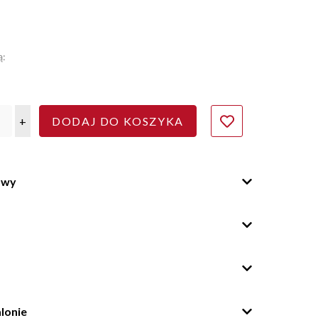
ą:
+
DODAJ DO KOSZYKA
owy
lonie