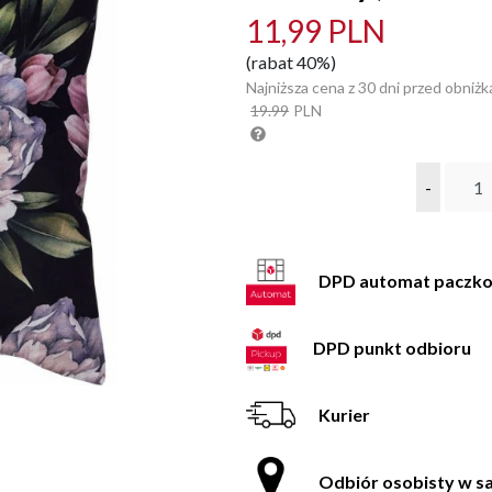
11,99 PLN
(rabat 40%)
Najniższa cena z 30 dni przed obniżk
19.99
PLN
-
DPD automat paczk
DPD punkt odbioru
Kurier
Odbiór osobisty w sa