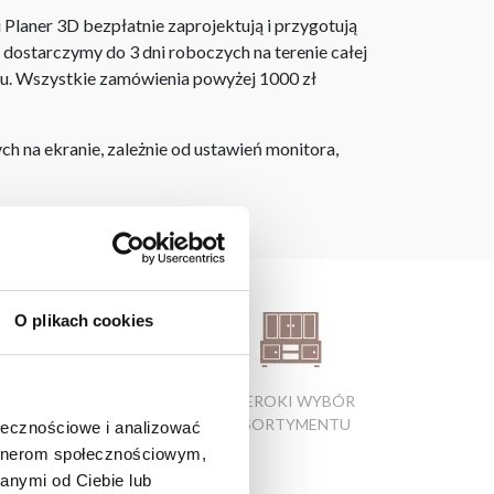
laner 3D bezpłatnie zaprojektują i przygotują
ostarczymy do 3 dni roboczych na terenie całej
ju. Wszystkie zamówienia powyżej 1000 zł
h na ekranie, zależnie od ustawień monitora,
O plikach cookies
ATRAKCYJNE CENY
SZEROKI WYBÓR
PRODUKTÓW
ASORTYMENTU
ołecznościowe i analizować
artnerom społecznościowym,
anymi od Ciebie lub