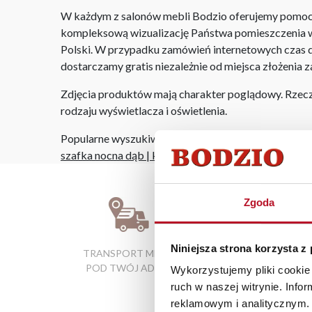
W każdym z salonów mebli Bodzio oferujemy pomoc w 
kompleksową wizualizację Państwa pomieszczenia wr
Polski. W przypadku zamówień internetowych czas do
dostarczamy gratis niezależnie od miejsca złożenia 
Zdjęcia produktów mają charakter poglądowy. Rzeczyw
rodzaju wyświetlacza i oświetlenia.
Popularne wyszukiwania:
szafka nocna dąb
|
krzesło cena
|
tanie krzesła kuch
Zgoda
Niniejsza strona korzysta z
TRANSPORT MEBLI
RATY 0% W
POD TWÓJ ADRES
SALONACH
Wykorzystujemy pliki cookie 
FIRMOWYCH
ruch w naszej witrynie. Inf
reklamowym i analitycznym. 