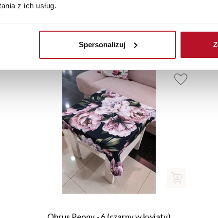
nia z ich usług.
Produkty uzupełniające
Spersonalizuj
Z
Obrus Peony - 6 (czarny w kwiaty)