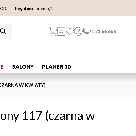
AGD.
Regulamin promocji.
71 31 66 666
E
SALONY
PLANER 3D
CZARNA W KWIATY)
ony 117 (czarna w