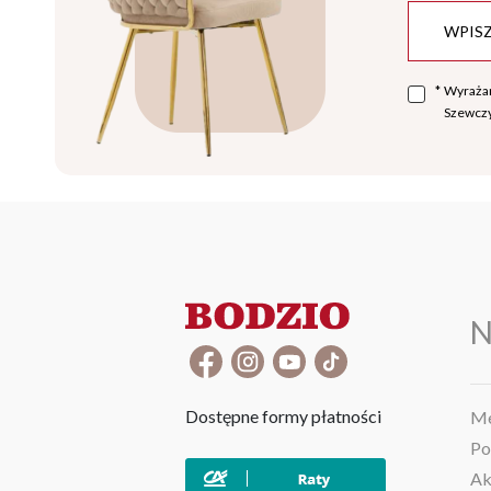
*
Wyraża
Szewczy
N
Dostępne formy płatności
Me
Po
Ak