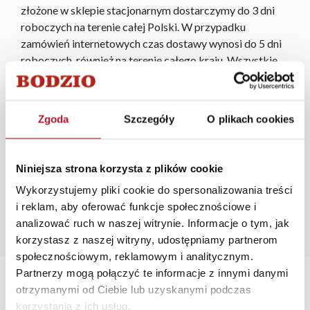
złożone w sklepie stacjonarnym dostarczymy do 3 dni
roboczych na terenie całej Polski. W przypadku
zamówień internetowych czas dostawy wynosi do 5 dni
roboczych, również na terenie całego kraju. Wszystkie
zamówienia powyżej 1000 zł dostarczamy gratis
niezależnie od miejsca złożenia zamówienia.
Zgoda
Szczegóły
O plikach cookies
Zdjęcia produktów mają charakter poglądowy.
Rzeczywiste kolory i struktura materiałów mogą różnić
się od widocznych na ekranie, zależnie od ustawień
Niniejsza strona korzysta z plików cookie
monitora, rodzaju wyświetlacza i oświetlenia.
Wykorzystujemy pliki cookie do spersonalizowania treści
Popularne wyszukiwania:
i reklam, aby oferować funkcje społecznościowe i
szafka na buty szara
|
fotele jednoosobowe do spania
|
analizować ruch w naszej witrynie. Informacje o tym, jak
fotel rozkładany z funkcją spania
|
sofa 2 osobowa
korzystasz z naszej witryny, udostępniamy partnerom
rozkładana
|
fotel rozkładany dwuosobowy
społecznościowym, reklamowym i analitycznym.
Partnerzy mogą połączyć te informacje z innymi danymi
otrzymanymi od Ciebie lub uzyskanymi podczas
korzystania z ich usług.