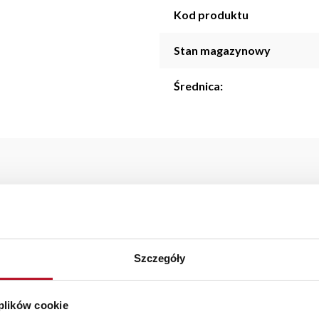
Kod produktu
Stan magazynowy
Średnica:
m to pojemne i stylowe naczynie idealne do większych porcji. 
zenia oraz przygotowywania dań jednogarnkowych. Elegancki kremow
Szczegóły
starczymy do 3 dni roboczych na terenie całej Polski. W przypa
szystkie zamówienia powyżej 1000 zł dostarczamy gratis niezależn
 plików cookie