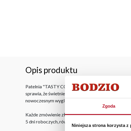
Opis produktu
Patelnia "TASTY COOKING SAND"-3 w kolorze kremowy
sprawia, że świetnie sprawdzi się do smażenia, dus
nowoczesnym wyglądem.
Zgoda
Każde zmówienie złożone w sklepie stacjonarnym do
5 dni roboczych, również na terenie całego kraju. W
Niniejsza strona korzysta z