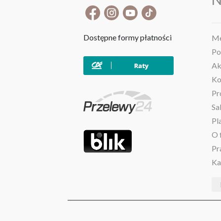
Dostępne formy płatności
Me
Po
Ak
Ko
Pr
Sa
Pl
O 
Pr
Ka