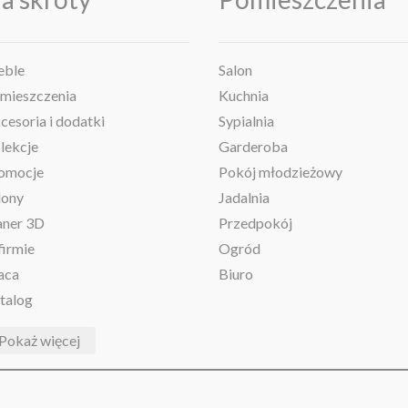
ble
Salon
mieszczenia
Kuchnia
cesoria i dodatki
Sypialnia
lekcje
Garderoba
omocje
Pokój młodzieżowy
lony
Jadalnia
aner 3D
Przedpokój
firmie
Ogród
aca
Biuro
talog
Pokaż więcej