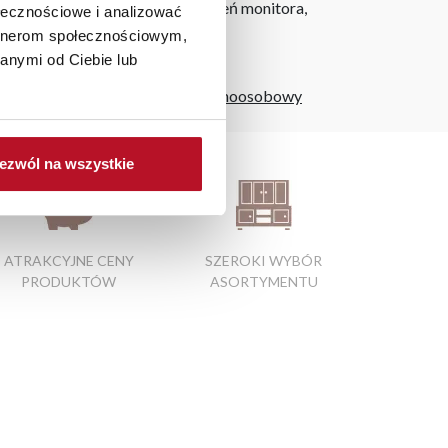
h na ekranie, zależnie od ustawień monitora,
ołecznościowe i analizować
artnerom społecznościowym,
anymi od Ciebie lub
tolik nocny na kółkach
|
fotel jednoosobowy
ezwól na wszystkie
ATRAKCYJNE CENY
SZEROKI WYBÓR
PRODUKTÓW
ASORTYMENTU