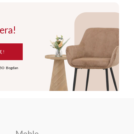
era!
Ę !
ZIO Bogdan
Meble