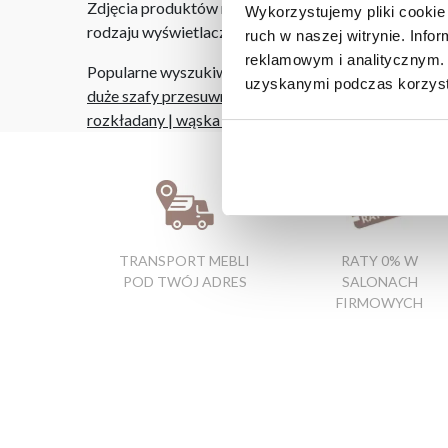
Zdjęcia produktów mają charakter poglądowy. Rzeczyw
Wykorzystujemy pliki cookie 
rodzaju wyświetlacza i oświetlenia.
ruch w naszej witrynie. Inf
reklamowym i analitycznym. 
Popularne wyszukiwania:
uzyskanymi podczas korzysta
duże szafy przesuwne
|
szafa garderoba
|
łóżka wers
rozkładany
|
wąska szafka nocna
|
fotele rozkładane
TRANSPORT MEBLI
RATY 0% W
POD TWÓJ ADRES
SALONACH
FIRMOWYCH