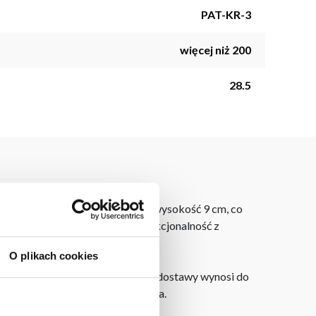
PAT-KR-3
więcej niż 200
28.5
Jej średnica wynosi 28,5 cm, a wysokość 9 cm, co
y kolor i wysoki rant łączą funkcjonalność z
O plikach cookies
dku zamówień internetowych czas dostawy wynosi do
ie od miejsca złożenia zamówienia.