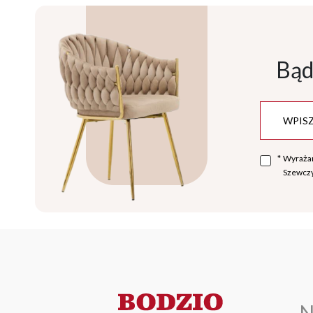
Bąd
*
Wyraża
Szewczy
N