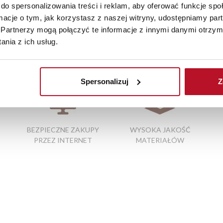
iste kolory i struktura materiałów mogą różnić się od widocznyc
do spersonalizowania treści i reklam, aby oferować funkcje sp
ormacje o tym, jak korzystasz z naszej witryny, udostępniamy p
Partnerzy mogą połączyć te informacje z innymi danymi otrzym
nia z ich usług.
alki
|
meble szczecin
|
krzesła do biurka dla dzieci nieobrotowe
|
s
|
białe łazienki
Spersonalizuj
Z
BEZPIECZNE ZAKUPY
WYSOKA JAKOŚĆ
PRZEZ INTERNET
MATERIAŁÓW