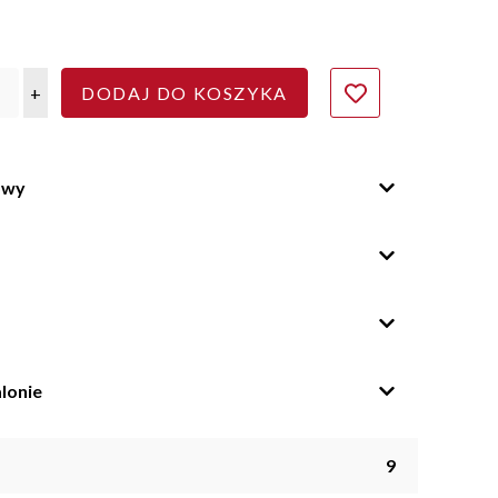
+
DODAJ DO KOSZYKA
owy
lonie
9