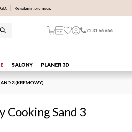
AGD.
Regulamin promocji.
71 31 66 666
E
SALONY
PLANER 3D
SAND 3 (KREMOWY)
ty Cooking Sand 3