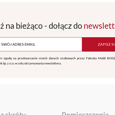
ź na bieżąco - dołącz
do
newslett
ZAPISZ SI
m zgodę na przetwarzanie moich danych osobowych przez Fabryka Mebli BOD
k Sp. z o.o. w celu otrzymywania newslettera.
a skróty
Pomieszczenia