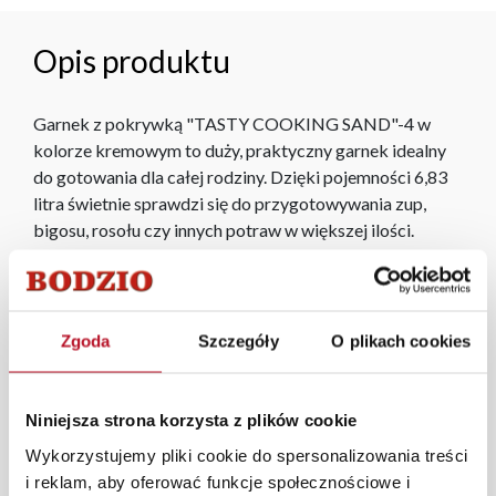
Opis produktu
Garnek z pokrywką "TASTY COOKING SAND"-4 w
kolorze kremowym to duży, praktyczny garnek idealny
do gotowania dla całej rodziny. Dzięki pojemności 6,83
litra świetnie sprawdzi się do przygotowywania zup,
bigosu, rosołu czy innych potraw w większej ilości.
Klasyczny kremowy kolor i dołączona pokrywka nadają
mu elegancki wygląd i funkcjonalność, pasującą do
każdej kuchni.
Zgoda
Szczegóły
O plikach cookies
Każde zmówienie złożone w sklepie stacjonarnym
dostarczymy do 3 dni roboczych na terenie całej Polski.
W przypadku zamówień internetowych czas dostawy
Niniejsza strona korzysta z plików cookie
wynosi do 5 dni roboczych, również na terenie całego
Wykorzystujemy pliki cookie do spersonalizowania treści
kraju. Wszystkie zamówienia powyżej 1000 zł
i reklam, aby oferować funkcje społecznościowe i
dostarczamy gratis niezależnie od miejsca złożenia