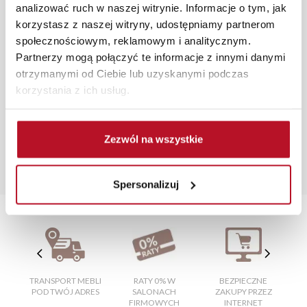
analizować ruch w naszej witrynie. Informacje o tym, jak
zamówienia.
korzystasz z naszej witryny, udostępniamy partnerom
społecznościowym, reklamowym i analitycznym.
Zdjęcia produktów mają charakter poglądowy.
Partnerzy mogą połączyć te informacje z innymi danymi
Rzeczywiste kolory i struktura materiałów mogą różnić
otrzymanymi od Ciebie lub uzyskanymi podczas
się od widocznych na ekranie, zależnie od ustawień
korzystania z ich usług.
monitora, rodzaju wyświetlacza i oświetlenia.
Popularne wyszukiwania:
gabinet biurowy
|
limba nisko
|
wersalka szara
|
taborety
Zezwól na wszystkie
ceny
|
pufy czarne
|
garderoby systemowe
|
materac ze
stelażem 160x200
|
ławostoły rozkładane
|
materace do
Spersonalizuj
łóżek
|
meble kuchenne narożne
TRANSPORT MEBLI
RATY 0% W
BEZPIECZNE
W
POD TWÓJ ADRES
SALONACH
ZAKUPY PRZEZ
FIRMOWYCH
INTERNET