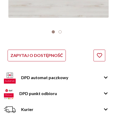
ZAPYTAJ O DOSTĘPNOŚĆ
DPD automat paczkowy
DPD punkt odbioru
Kurier