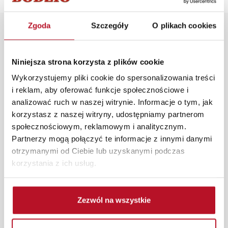
Zgoda
Szczegóły
O plikach cookies
Opis produktu
Niniejsza strona korzysta z plików cookie
Prześcieradło z gumką w kolorze różowym idealnie
dopasowane do naszych materacy. Wymiary 90cm x
Wykorzystujemy pliki cookie do spersonalizowania treści
200cm
i reklam, aby oferować funkcje społecznościowe i
analizować ruch w naszej witrynie. Informacje o tym, jak
W każdym z salonów mebli Bodzio oferujemy pomoc w
korzystasz z naszej witryny, udostępniamy partnerom
aranżacji mebli, a nasi pracownicy z wykorzystaniem
społecznościowym, reklamowym i analitycznym.
programu Planer 3D bezpłatnie zaprojektują i
Partnerzy mogą połączyć te informacje z innymi danymi
przygotują kompleksową wizualizację Państwa
otrzymanymi od Ciebie lub uzyskanymi podczas
pomieszczenia wraz z wyceną. Każde zamówienie
korzystania z ich usług.
złożone w sklepie stacjonarnym dostarczymy do 3 dni
roboczych na terenie całej Polski. W przypadku
zamówień internetowych czas dostawy wynosi do 5 dni
Zezwól na wszystkie
roboczych, również na terenie całego kraju. Wszystkie
zamówienia powyżej 1000 zł dostarczamy gratis