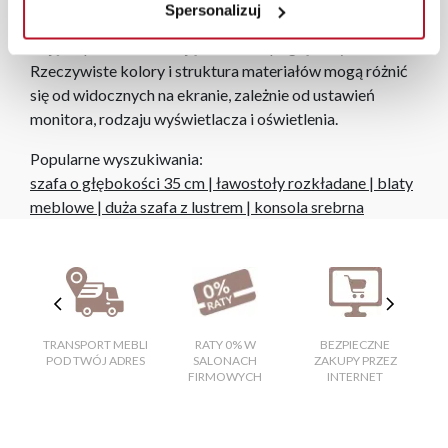
niezależnie od miejsca złożenia zamówienia.
Spersonalizuj
Zdjęcia produktów mają charakter poglądowy.
Rzeczywiste kolory i struktura materiałów mogą różnić
się od widocznych na ekranie, zależnie od ustawień
monitora, rodzaju wyświetlacza i oświetlenia.
Popularne wyszukiwania:
szafa o głębokości 35 cm
|
ławostoły rozkładane
|
blaty
meblowe
|
duża szafa z lustrem
|
konsola srebrna
TRANSPORT MEBLI
RATY 0% W
BEZPIECZNE
W
POD TWÓJ ADRES
SALONACH
ZAKUPY PRZEZ
FIRMOWYCH
INTERNET