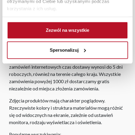
otrzymanymi od Ciebie lub uzyskanymi podczas
natomiast na poduszkę 70 x 80 cm.
korzystania z ich usług.
W każdym z salonów mebli Bodzio oferujemy pomoc w
aranżacji mebli, a nasi pracownicy z wykorzystaniem
Zezwól na wszystkie
programu Planer 3D bezpłatnie zaprojektują i
przygotują kompleksową wizualizację Państwa
pomieszczenia wraz z wyceną. Każde zamówienie
Spersonalizuj
złożone w sklepie stacjonarnym dostarczymy do 3 dni
roboczych na terenie całej Polski. W przypadku
zamówień internetowych czas dostawy wynosi do 5 dni
roboczych, również na terenie całego kraju. Wszystkie
zamówienia powyżej 1000 zł dostarczamy gratis
niezależnie od miejsca złożenia zamówienia.
Zdjęcia produktów mają charakter poglądowy.
Rzeczywiste kolory i struktura materiałów mogą różnić
się od widocznych na ekranie, zależnie od ustawień
monitora, rodzaju wyświetlacza i oświetlenia.
Popularne wyszukiwania: