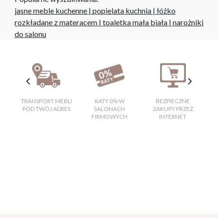
jasne meble kuchenne
|
popielata kuchnia
|
łóżko
rozkładane z materacem
|
toaletka mała biała
|
narożniki
do salonu
TRANSPORT MEBLI
RATY 0% W
BEZPIECZNE
W
POD TWÓJ ADRES
SALONACH
ZAKUPY PRZEZ
FIRMOWYCH
INTERNET