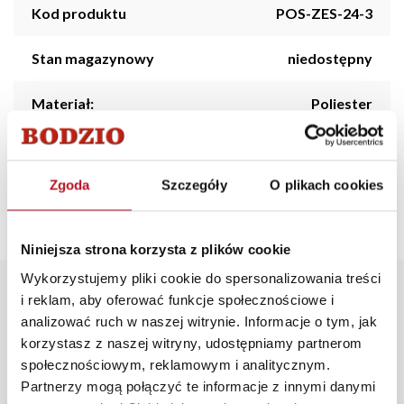
Kod produktu
POS-ZES-24-3
Stan magazynowy
niedostępny
Materiał:
Poliester
Producent:
inny
Zgoda
Szczegóły
O plikach cookies
Kraj pochodzenia:
P.R.C.
Niniejsza strona korzysta z plików cookie
Wykorzystujemy pliki cookie do spersonalizowania treści
Opis produktu
i reklam, aby oferować funkcje społecznościowe i
analizować ruch w naszej witrynie. Informacje o tym, jak
korzystasz z naszej witryny, udostępniamy partnerom
Zestaw pościeli z kolekcji Lash out z dekoracyjnym
społecznościowym, reklamowym i analitycznym.
wzorem, w skład którego wchodzi kołdra i 1 poduszka.
Partnerzy mogą połączyć te informacje z innymi danymi
Wymiar poszewki na kołdrę wynosi 140 x 200 cm,