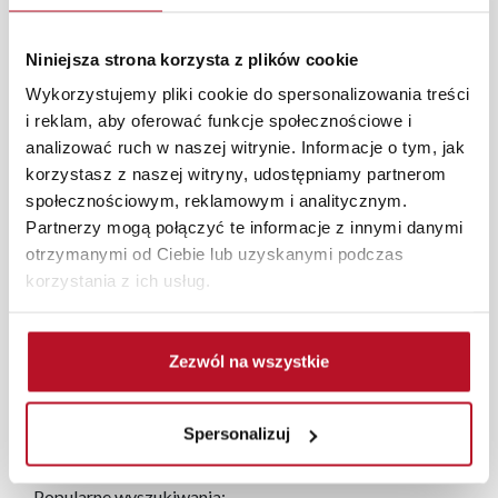
akcent i harmonijnie komponując się z innymi boho
elementami dekoracyjnymi.
Niniejsza strona korzysta z plików cookie
W każdym z salonów mebli Bodzio oferujemy pomoc w
aranżacji mebli, a nasi pracownicy z wykorzystaniem
Wykorzystujemy pliki cookie do spersonalizowania treści
programu Planer 3D bezpłatnie zaprojektują i
i reklam, aby oferować funkcje społecznościowe i
przygotują kompleksową wizualizację Państwa
analizować ruch w naszej witrynie. Informacje o tym, jak
pomieszczenia wraz z wyceną. Każde zamówienie
korzystasz z naszej witryny, udostępniamy partnerom
złożone w sklepie stacjonarnym dostarczymy do 3 dni
społecznościowym, reklamowym i analitycznym.
roboczych na terenie całej Polski. W przypadku
Partnerzy mogą połączyć te informacje z innymi danymi
zamówień internetowych czas dostawy wynosi do 5 dni
otrzymanymi od Ciebie lub uzyskanymi podczas
roboczych, również na terenie całego kraju. Wszystkie
korzystania z ich usług.
zamówienia powyżej 1000 zł dostarczamy gratis
niezależnie od miejsca złożenia zamówienia.
Zezwól na wszystkie
Zdjęcia produktów mają charakter poglądowy.
Rzeczywiste kolory i struktura materiałów mogą różnić
się od widocznych na ekranie, zależnie od ustawień
Spersonalizuj
monitora, rodzaju wyświetlacza i oświetlenia.
Popularne wyszukiwania: