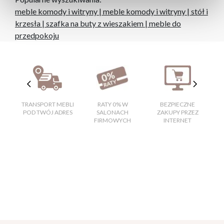
meble komody i witryny
|
meble komody i witryny
|
stół i
krzesła
|
szafka na buty z wieszakiem
|
meble do
przedpokoju
TRANSPORT MEBLI
RATY 0% W
BEZPIECZNE
W
POD TWÓJ ADRES
SALONACH
ZAKUPY PRZEZ
FIRMOWYCH
INTERNET