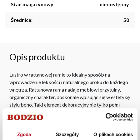
Stan magazynowy
niedostępny
Średnica:
50
Opis produktu
Lustro w rattanowej ramie to idealny sposób na
wprowadzenie lekkości i naturalnego uroku do każdego
wnętrza. Rattanowa rama nadaje meblowi przytulny,
organiczny charakter, doskonale wpisując się w estetykę
stylu boho. Taki element dekoracyjny nie tylko pełni
funkcję praktyczną, ale również dodaje przestrzeni
ciepła i osobistego stylu. Lustro w rattanowej ramie
doskonale sprawdzi się w salonie, sypialni czy
przedpokoju, wprowadzając do pomieszczenia naturalny
Zgoda
Szczegóły
O plikach cookies